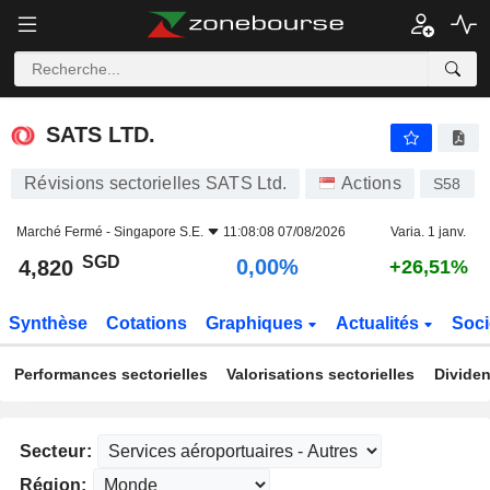
SATS LTD.
4,820
$
0,00%
SATS LTD.
Révisions sectorielles SATS Ltd.
Actions
S58
Marché Fermé -
Singapore S.E.
11:08:08 07/08/2026
Varia. 1 janv.
SGD
0,00%
4,820
+26,51%
Synthèse
Cotations
Graphiques
Actualités
Soci
Performances sectorielles
Valorisations sectorielles
Dividen
Secteur:
Région: