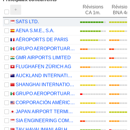
Révisions
Révision
CA 1m.
BNA 4m
SATS LTD.
AENA S.M.E., S.A.
AÉROPORTS DE PARIS
GRUPO AEROPORTUARIO DEL PACÍFICO, S.A.B. DE C.V.
GMR AIRPORTS LIMITED
FLUGHAFEN ZÜRICH AG
AUCKLAND INTERNATIONAL AIRPORT LIMITED
SHANGHAI INTERNATIONAL AIRPORT CO., LTD.
GRUPO AEROPORTUARIO DEL SURESTE, S. A. B. DE C. V.
CORPORACIÓN AMÉRICA AIRPORTS S.A.
JAPAN AIRPORT TERMINAL CO., LTD.
SIA ENGINEERING COMPANY LIMITED
TAV HAVALIMANLARI HOLDING