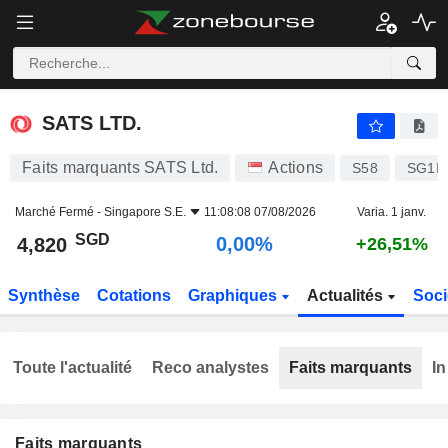
SATS LTD.
4,820
$
0,00%
SATS LTD.
Faits marquants SATS Ltd.
Actions
S58
SG1I5
Marché Fermé -
Singapore S.E.
11:08:08 07/08/2026
Varia. 1 janv.
SGD
0,00%
4,820
+26,51%
Synthèse
Cotations
Graphiques
Actualités
Soci
Toute l'actualité
Reco analystes
Faits marquants
In
Faits marquants