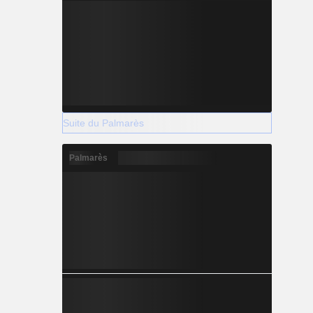
Suite du Palmarès
Palmarès