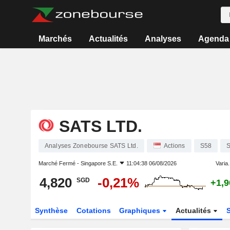
Marchés
Actualités
Analyses
Agenda
SATS LTD.
Analyses Zonebourse SATS Ltd.
Actions
S58
Marché Fermé -
Singapore S.E.
11:04:38 06/08/2026
Varia.
4,820
-0,21%
SGD
+1,
Synthèse
Cotations
Graphiques
Actualités