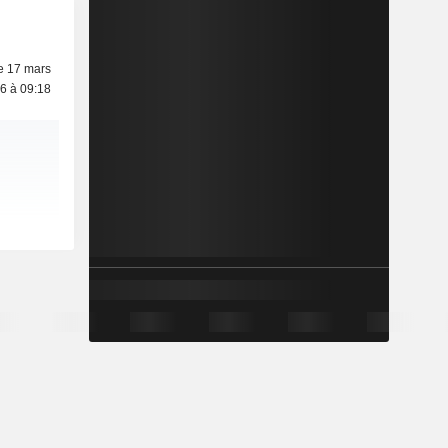
e 17 mars
6 à 09:18