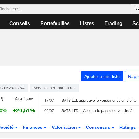
Conseils
Portefeuilles
Listes
Trading
Sc
Ajouter à une liste
Rapp
SG1I52882764
Services aéroportuaires
 5j.
Varia. 1 janv.
17/07
SATS Ltd. approuve le versement d'un dividende ordinaire final pour l'exercice clos le 31 mars 2026
90%
+26,51%
06/07
SATS LTD. : Macquarie passe de vendre à acheter sur le titre
Société
Finances
Valorisation
Consensus
Ratings