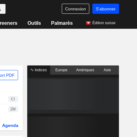
Connexion
S'abonner
reeners
Outils
Palmarès
Édition suisse
Indices
Europe
Amériques
Asie
ort PDF
CI
ZM
Agenda
Secteur
Dérivés
Fonds et ETFs