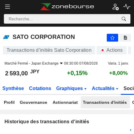
SATO CORPORATION
2 593,00
¥
+0,15%
SATO CORPORATION
Transactions d'initiés Sato Corporation
Actions
6
Marché Fermé -
Japan Exchange
08:30:00 07/08/2026
Varia. 1 janv.
JPY
+0,15%
2 593,00
+8,00%
Synthèse
Cotations
Graphiques
Actualités
Soci
Profil
Gouvernance
Actionnariat
Transactions d'initiés
Historique des transactions d'initiés