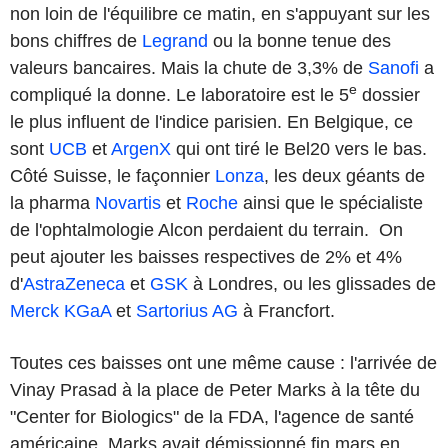
non loin de l'équilibre ce matin, en s'appuyant sur les
bons chiffres de
Legrand
ou la bonne tenue des
valeurs bancaires. Mais la chute de 3,3% de
Sanofi
a
e
compliqué la donne. Le laboratoire est le 5
dossier
le plus influent de l'indice parisien. En Belgique, ce
sont
UCB
et
ArgenX
qui ont tiré le Bel20 vers le bas.
Côté Suisse, le façonnier
Lonza
, les deux géants de
la pharma
Novartis
et
Roche
ainsi que le spécialiste
de l'ophtalmologie Alcon perdaient du terrain. On
peut ajouter les baisses respectives de 2% et 4%
d'
AstraZeneca
et
GSK
à Londres, ou les glissades de
Merck KGaA
et
Sartorius AG
à Francfort.
Toutes ces baisses ont une même cause : l'arrivée de
Vinay Prasad à la place de Peter Marks à la tête du
"Center for Biologics" de la FDA, l'agence de santé
américaine. Marks avait démissionné fin mars en