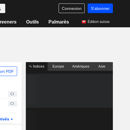
Connexion
S'abonner
reeners
Outils
Palmarès
Édition suisse
Indices
Europe
Amériques
Asie
ort PDF
CI
CI
rivés