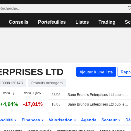
Conseils
Portefeuilles
Listes
Trading
Sc
ERPRISES LTD
Ajouter à une liste
Rapp
IL0008130143
Produits ménagers
Varia. 5j.
Varia. 1 janv.
28/05
Sano Bruno's Enterprises Ltd publie ses résultats pour le premier trimestre clos le 31 mars 2026
+4,94%
-17,01%
18/03
Sano Bruno's Enterprises Ltd publie ses résultats pour l'exercice clos le 31 décembre 2025
Société
Finances
Valorisation
Agenda
Secteur
Dé