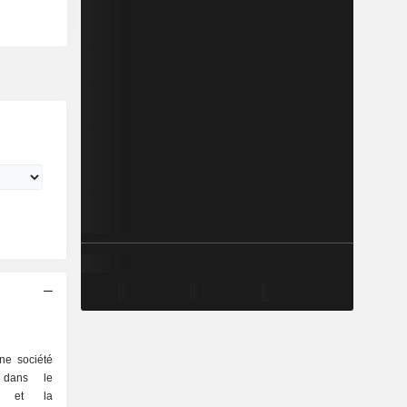
ne société
 dans le
on et la