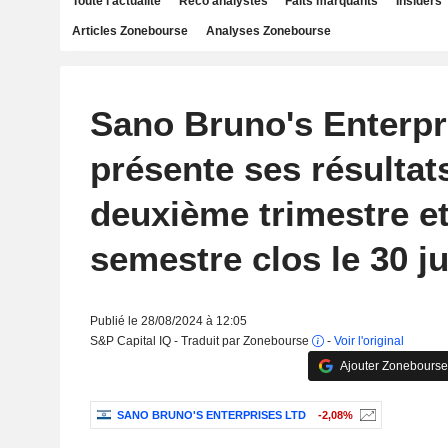
Toute l'actualité
Reco analystes
Faits marquants
Insiders
Articles Zonebourse
Analyses Zonebourse
Sano Bruno's Enterpr
présente ses résultat
deuxième trimestre et
semestre clos le 30 j
Publié le 28/08/2024 à 12:05
S&P Capital IQ - Traduit par Zonebourse
-
Voir l'original
Ajouter Zonebourse
SANO BRUNO'S ENTERPRISES LTD
-2,08%