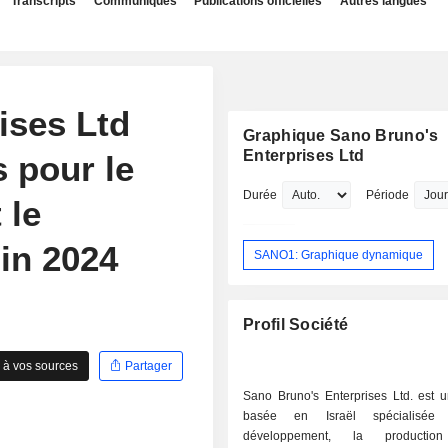
Transcripts
Communiqués
Publications officielles
Autres langues
ises Ltd
Graphique Sano Bruno's
Enterprises Ltd
s pour le
Durée
Période
 le
uin 2024
SANO1: Graphique dynamique
Profil Société
 à vos sources
Partager
Sano Bruno's Enterprises Ltd. est u
basée en Israël spécialisée
développement, la producti