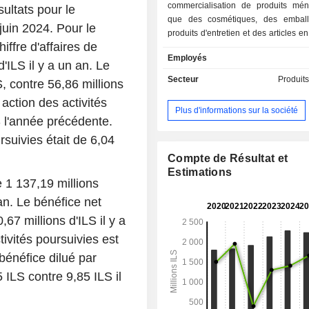
commercialisation de produits mén
ultats pour le
que des cosmétiques, des emball
juin 2024. Pour le
produits d'entretien et des articles e
iffre d'affaires de
société propose divers articles de 
Employés
produits cosmétiques destinés aux f
'ILS il y a un an. Le
hommes et aux bébés. Sa gamme
Secteur
Produit
S, contre 56,86 millions
notamment des lingettes pour b
action des activités
éponges, des lotions, des crèmes, d
Plus d'informations sur la société
des couches et des produits complé
S l'année précédente.
Elle fournit également des produits d
rsuivies était de 6,04
tels que des films d'emballage et d
métalliques. Les produits d'
Compte de Résultat et
comprennent des éponges, des br
Estimations
e 1 137,19 millions
détergents et d'autres articles
destinés à divers usages. La socié
 an. Le bénéfice net
également ses produits vers l'Europ
,67 millions d'ILS il y a
Sano Bruno et ses filiales approvis
ivités poursuivies est
ailleurs environ 6 000 détaillants en 
que Shufersal, Coop et Club-Market.
bénéfice dilué par
autres clients figurent des institution
5 ILS contre 9,85 ILS il
des hôpitaux, des hôtels, des entr
nettoyage et des bureaux.