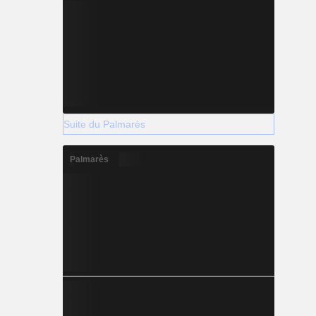
Suite du Palmarès
Palmarès