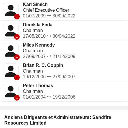
et en Namibie, au sein de la ceinture cuprifère du Kalahari.
Karl Simich
Le segment « Exploration et autres » englobe ses activités
Chief Executive Officer
d’exploration et d’évaluation.
-
01/07/2009
30/09/2022
Derek la Ferla
Chairman
-
17/05/2010
30/04/2022
Miles Kennedy
Chairman
-
27/09/2007
21/12/2009
Brian R. C. Coppin
Chairman
-
19/12/2006
27/09/2007
Peter Thomas
Chairman
-
01/01/2004
19/12/2006
Anciens Dirigeants et Administrateurs: Sandfire
Resources Limited