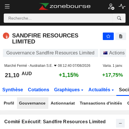
SANDFIRE RESOURCES LIMITED
21,10
$
+1,15%
SANDFIRE RESOURCES
LIMITED
Gouvernance Sandfire Resources Limited
Actions
Marché Fermé -
Australian S.E.
08:12:40 07/08/2026
Varia. 1 janv.
AUD
+1,15%
21,10
+17,75%
Synthèse
Cotations
Graphiques
Actualités
Soci
Profil
Gouvernance
Actionnariat
Transactions d'initiés
Comité Exécutif: Sandfire Resources Limited