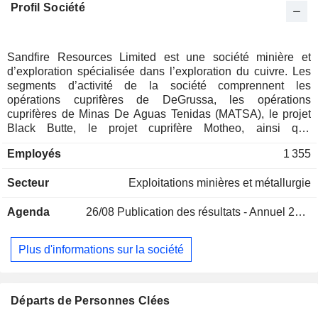
Profil Société
Sandfire Resources Limited est une société minière et
d’exploration spécialisée dans l’exploration du cuivre. Les
segments d’activité de la société comprennent les
opérations cuprifères de DeGrussa, les opérations
cuprifères de Minas De Aguas Tenidas (MATSA), le projet
Black Butte, le projet cuprifère Motheo, ainsi que
l’exploration et autres activités. Le segment des opérations
Employés
1 355
cuprifères de DeGrussa comprend les mines de cuivre et
d’or de DeGrussa et de Monty, situées dans la province
Secteur
Exploitations minières et métallurgie
minière du bassin de Bryah, en Australie-Occidentale. Le
segment « Exploitation cuprifère de MATSA » comprend le
Agenda
26/08
Publication des résultats - Annuel 2026
complexe minier polymétallique de Minas De Aguas
Tenidas (MATSA) en Espagne, qui compte trois mines
souterraines. Le projet Black Butte consiste en des activités
Plus d'informations sur la société
d’évaluation pour le projet cuprifère Black Butte, situé dans
le centre du Montana, aux États-Unis d’Amérique. Le
segment « Projet cuprifère Motheo » comprend le
développement de la mine de cuivre Motheo, ainsi que les
Départs de Personnes Clées
activités d’exploration et d’évaluation menées au Botswana