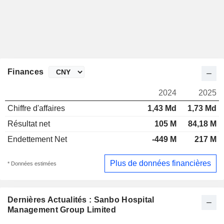
Finances
2024
2025
Chiffre d'affaires
1,43 Md
1,73 Md
Résultat net
105 M
84,18 M
Endettement Net
-449 M
217 M
Plus de données financières
* Données estimées
Dernières Actualités : Sanbo Hospital
Management Group Limited