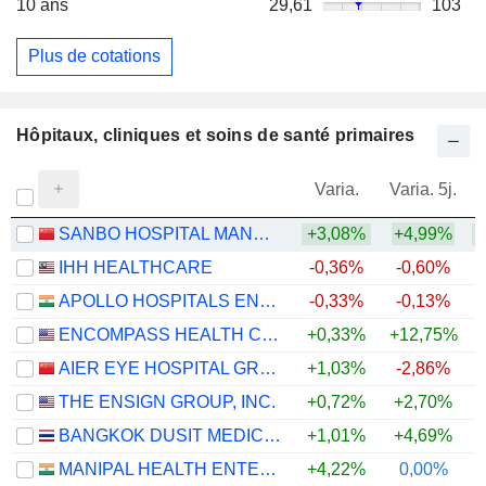
10 ans
29,61
103
Plus de cotations
Hôpitaux, cliniques et soins de santé primaires
Varia.
Varia. 5j.
SANBO HOSPITAL MANAGEMENT GROUP LIMITED
+3,08%
+4,99%
IHH HEALTHCARE
-0,36%
-0,60%
+
APOLLO HOSPITALS ENTERPRISE LIMITED
-0,33%
-0,13%
+
ENCOMPASS HEALTH CORPORATION
+0,33%
+12,75%
AIER EYE HOSPITAL GROUP CO., LTD.
+1,03%
-2,86%
THE ENSIGN GROUP, INC.
+0,72%
+2,70%
+
BANGKOK DUSIT MEDICAL SERVICES
+1,01%
+4,69%
MANIPAL HEALTH ENTERPRISES LIMITED
+4,22%
0,00%