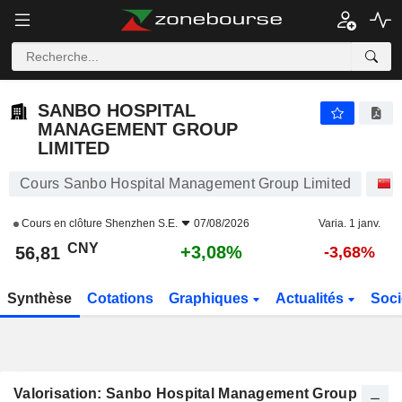
SANBO HOSPITAL MANAGEMENT GROUP LIMITED
56,81
¥
+3,08%
SANBO HOSPITAL
MANAGEMENT GROUP
LIMITED
Cours Sanbo Hospital Management Group Limited
Cours en clôture
Shenzhen S.E.
07/08/2026
Varia. 1 janv.
CNY
+3,08%
56,81
-3,68%
Synthèse
Cotations
Graphiques
Actualités
Soci
Valorisation: Sanbo Hospital Management Group