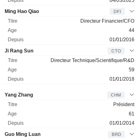
04/03/2025
Ming Hao Qiao
DFI
Directeur Financier/CFO
44
01/01/2016
Ji Rang Sun
CTO
Directeur Technique/Scientifique/R&D
59
01/01/2018
Administrateur
Titre
Age
Depuis
Yang Zhang
CHM
Président
61
01/01/2014
Guo Ming Luan
BRD