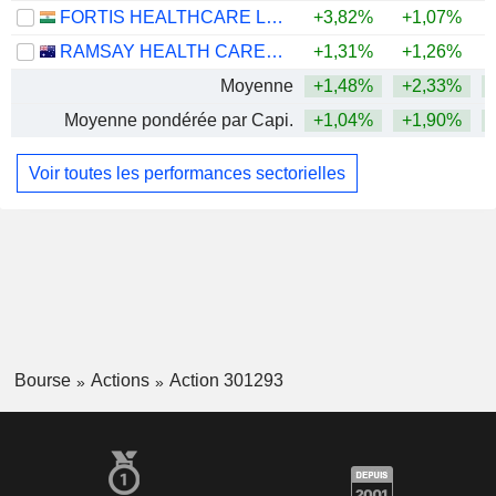
FORTIS HEALTHCARE LIMITED
+3,82%
+1,07%
RAMSAY HEALTH CARE LIMITED
+1,31%
+1,26%
+
Moyenne
+1,48%
+2,33%
Moyenne pondérée par Capi.
+1,04%
+1,90%
Voir toutes les performances sectorielles
Bourse
Actions
Action 301293