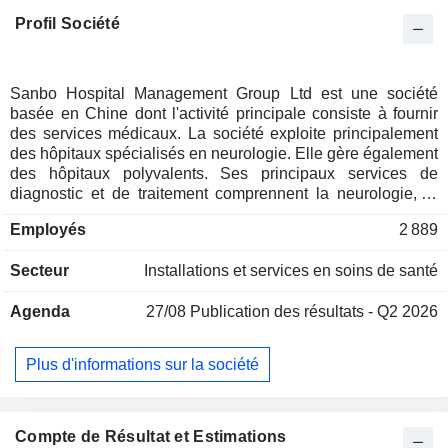
Profil Société
Sanbo Hospital Management Group Ltd est une société
basée en Chine dont l'activité principale consiste à fournir
des services médicaux. La société exploite principalement
des hôpitaux spécialisés en neurologie. Elle gère également
des hôpitaux polyvalents. Ses principaux services de
diagnostic et de traitement comprennent la neurologie, la
cardiologie et d'autres départements. Le service de
Employés
2 889
neurologie couvre principalement la neurochirurgie, la
neuro-intervention, la neurologie, la chimiothérapie des
Secteur
Installations et services en soins de santé
tumeurs neurologiques, la radiothérapie des tumeurs
neurologiques et les soins intensifs neurologiques. La
Agenda
27/08
Publication des résultats - Q2 2026
cardiologie comprend principalement la chirurgie
cardiovasculaire, la médecine cardiovasculaire et la
chirurgie vasculaire. Les autres services comprennent la
Plus d'informations sur la société
chirurgie, la médecine interne, l'obstétrique et la
gynécologie, la pédiatrie, les urgences, l'imagerie médicale,
le laboratoire, la pathologie, l'examen physique et le centre
de services communautaires. La société exerce également
Compte de Résultat et Estimations