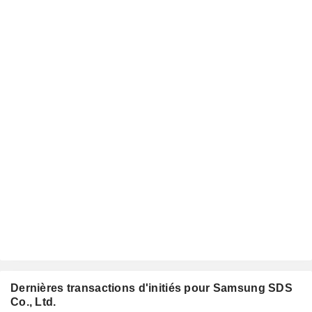
Dernières transactions d'initiés pour Samsung SDS
Co., Ltd.