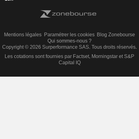
Mentions légales
Paramétrer les cookies
Blog Zonebourse
Qui sommes-nous ?
Copyright © 2026 Surperformance SAS. Tous droits réservés.
Les cotations sont fournies par Factset, Morningstar et S&P
Capital IQ