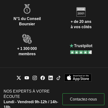
N°1 du Conseil
+ de 20 ans
Boursier
à vos côtés
+ 1 300 000
membres
NOS EXPERTS À VOTRE
ÉCOUTE
Contactez-nous
Lundi - Vendredi 9h-12h / 14h-
18h