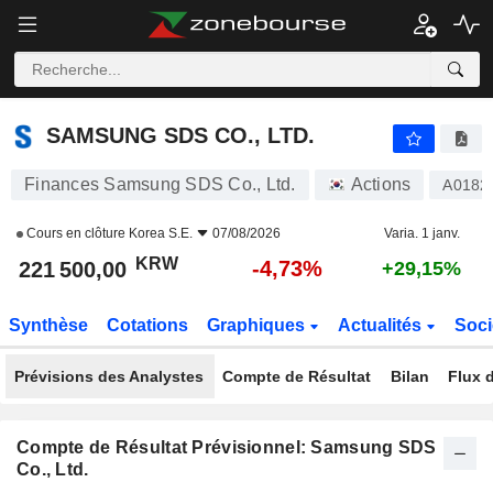
SAMSUNG SDS CO., LTD.
221 500,00
₩
-4,73%
SAMSUNG SDS CO., LTD.
Finances Samsung SDS Co., Ltd.
Actions
A0182
Cours en clôture
Korea S.E.
07/08/2026
Varia. 1 janv.
KRW
-4,73%
221 500,00
+29,15%
Synthèse
Cotations
Graphiques
Actualités
Soci
Prévisions des Analystes
Compte de Résultat
Bilan
Flux d
Compte de Résultat Prévisionnel: Samsung SDS
Co., Ltd.