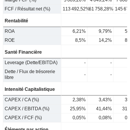
FCF / Résultat net (%)
113 492,52%
61 758,28%
145 67
Rentabilité
ROA
6,21%
9,79%
5,
ROE
8,5%
14,2%
8,
Santé Financière
Leverage (Dette/EBITDA)
-
-
Dette / Flux de trésorerie
-
-
libre
Intensité Capitalistique
CAPEX / CA (%)
2,38%
3,43%
3,
CAPEX / EBITDA (%)
25,95%
41,44%
31,
CAPEX / FCF (%)
0,05%
0,08%
0,
Éléments par action