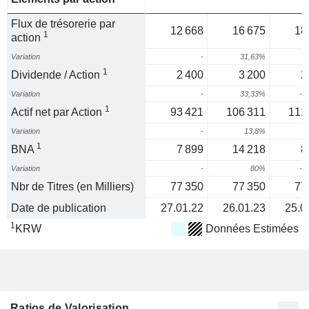
Flux de trésorerie par
12 668
16 675
18
1
action
Variation
-
31,63%
1
1
Dividende / Action
2 400
3 200
2
Variation
-
33,33%
-1
1
Actif net par Action
93 421
106 311
111
Variation
-
13,8%
1
BNA
7 899
14 218
8
Variation
-
80%
-3
Nbr de Titres (en Milliers)
77 350
77 350
77
Date de publication
27.01.22
26.01.23
25.0
1
KRW
Données Estimées
Ratios de Valorisation