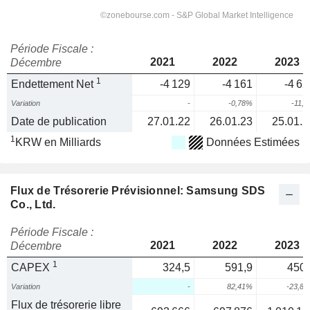
Période Fiscale :
2021
2022
2023
Décembre
1
Endettement Net
-4 129
-4 161
-4 62
Variation
-
-0,78%
-11,
Date de publication
27.01.22
26.01.23
25.01.2
1
KRW en Milliards
Données Estimées
Flux de Trésorerie Prévisionnel: Samsung SDS
Co., Ltd.
Période Fiscale :
2021
2022
2023
Décembre
1
CAPEX
324,5
591,9
450,
Variation
-
82,41%
-23,8
Flux de trésorerie libre