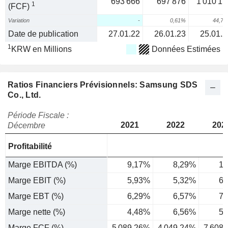
693 666
697 876
1 010 11
1
(FCF)
Variation
-
0,61%
44,7
Date de publication
27.01.22
26.01.23
25.01.2
1
KRW en Millions
Données Estimées
Ratios Financiers Prévisionnels: Samsung SDS
Co., Ltd.
Période Fiscale :
2021
2022
202
Décembre
Profitabilité
Marge EBITDA (%)
9,17%
8,29%
10
Marge EBIT (%)
5,93%
5,32%
6,
Marge EBT (%)
6,29%
6,57%
7,
Marge nette (%)
4,48%
6,56%
5,
Marge FCF (%)
5 089,26%
4 049,24%
7 608