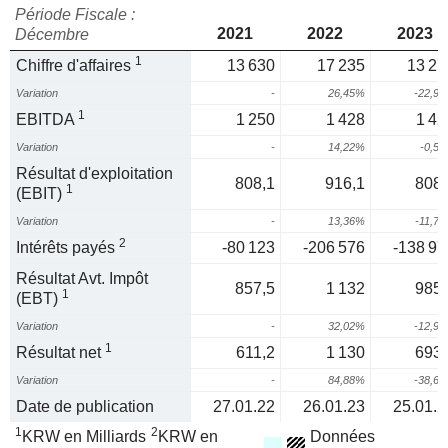
Période Fiscale :
2021
2022
2023
Décembre
1
Chiffre d'affaires
13 630
17 235
13 27
Variation
-
26,45%
-22,9
1
EBITDA
1 250
1 428
1 42
Variation
-
14,22%
-0,5
Résultat d'exploitation
808,1
916,1
808,
1
(EBIT)
Variation
-
13,36%
-11,7
2
Intérêts payés
-80 123
-206 576
-138 97
Résultat Avt. Impôt
857,5
1 132
985,
1
(EBT)
Variation
-
32,02%
-12,9
1
Résultat net
611,2
1 130
693,
Variation
-
84,88%
-38,6
Date de publication
27.01.22
26.01.23
25.01.2
1
2
KRW en Milliards
KRW en
Données