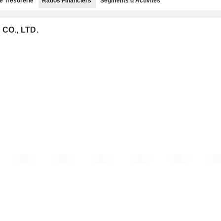
e Trésorerie
Ratios Financiers
Segments d'Activités
CO., LTD.