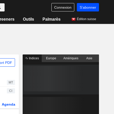
Connexion
S'abonner
reeners
Outils
Palmarès
Édition suisse
Indices
Europe
Amériques
Asie
ort PDF
MT
CI
Agenda
Secteur
Fonds et ETFs