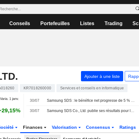
Conseils
Portefeuilles
Listes
Trading
Sc
LTD.
Ajouter à une liste
Rapp
A018260
KR7018260000
Services et conseils en informatique
Varia. 1 janv.
30/07
Samsung SDS : le bénéfice net progresse de 5 % au deuxième trimestre
+29,15%
30/07
Samsung SDS Co., Ltd. publie ses résultats pour le semestre clos le 30 juin 2026
Société
Finances
Valorisation
Consensus
Ratings