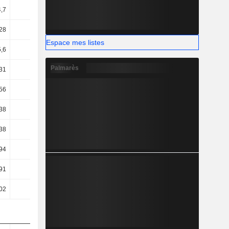
4,7
6,16
6,76
6,87
28
10,69
10,98
11,39
Espace mes listes
5,6
6,45
6,98
7,09
Palmarès
31
6,08
6,59
6,87
56
5,28
5,71
5,62
38
5,22
5,47
5,45
38
5,22
5,47
5,45
94
4,64
4,77
4,68
91
6,03
2,58
4,54
02
6,21
2,8
4,77