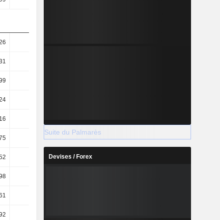
26
9,67
10,13
7,96
31
8,82
9,2
7,37
99
7,31
7,39
5,41
24
6,67
6,71
5,01
16
27,15
26,69
23,72
Suite du Palmarès
75
21,13
18,23
18,87
Devises / Forex
52
37,16
30,38
31,29
98
25,37
20,88
25,07
61
0,61
0,65
0,51
,92
-3,26
-3,32
-3,51