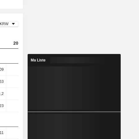
KRW
2023
2024
2025
Ma Liste
09
4,16
4,46
4,48
63
5,26
5,55
5,5
,2
8,04
8,45
7,84
23
8,22
8,42
7,89
11
13,5
14,51
14,88