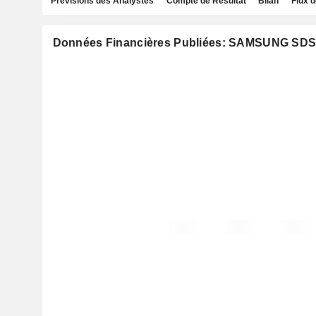
Prévisions des Analystes
Compte de Résultat
Bilan
Flux d
Données Financières Publiées: SAMSUNG SDS 