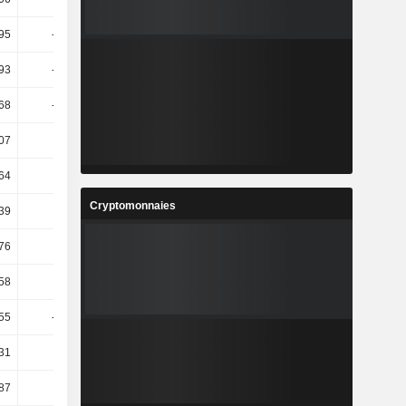
95
-36,95
9,17
0,33
,93
-10,24
16,05
4,03
,68
-42,45
-19,35
-18,42
07
5,46
8,65
-7,46
64
3,08
7,44
1,63
Cryptomonnaies
39
4,22
8,64
6,96
76
5,29
7,8
6,25
58
13,26
-15,25
-2,8
55
-23,86
5,33
-33,57
,31
59,53
-55,52
77,65
,87
58,59
-53,02
71,51