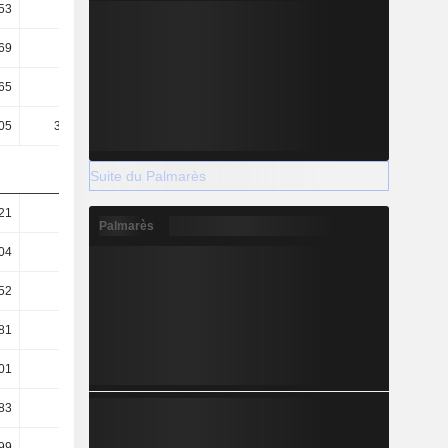
53
1,09
1,08
1,04
69
5,5
5,35
5,38
65
8,47
8,64
7,94
05
356,49
556,1
688,04
Suite du Palmarès
21
3,41
3,61
4,03
Palmarès
04
3,23
3,43
3,85
52
0,61
0,5
0,52
81
43,08
42,38
45,99
01
1,02
0,66
0,53
83
21,78
21,68
19,9
99
22,32
21,36
26,62