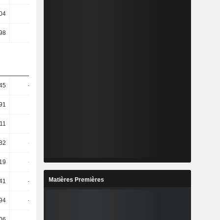
04
0,9
0,94
0,64
,98
-4,77
-4,83
-4,37
45
-22,96
4,15
0,73
91
-5,53
11,99
3,33
11
-0,49
6,95
4,51
82
-11,31
12,73
2,33
19
-11,74
12,91
4,99
Matières Premières
41
-37,94
12,57
-0,87
94
-36,95
9,17
0,34
06
-9,25
6,86
-1,17