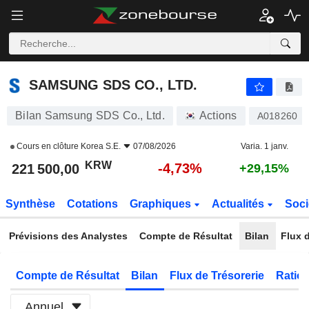
SAMSUNG SDS CO., LTD.
221 500,00
₩
-4,73%
SAMSUNG SDS CO., LTD.
Bilan Samsung SDS Co., Ltd.
Actions
A018260
Cours en clôture
Korea S.E.
07/08/2026
Varia. 1 janv.
KRW
-4,73%
221 500,00
+29,15%
Synthèse
Cotations
Graphiques
Actualités
Soci
Prévisions des Analystes
Compte de Résultat
Bilan
Flux d
Compte de Résultat
Bilan
Flux de Trésorerie
Ratios
Annuel