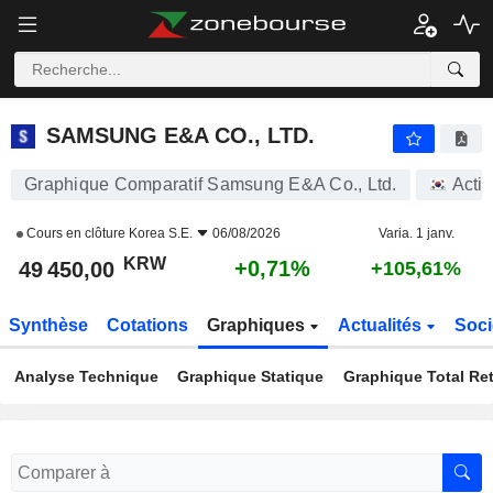
SAMSUNG E&A CO., LTD.
49 450,00
₩
+0,71%
SAMSUNG E&A CO., LTD.
Graphique Comparatif Samsung E&A Co., Ltd.
Acti
Cours en clôture
Korea S.E.
06/08/2026
Varia. 1 janv.
KRW
+0,71%
49 450,00
+105,61%
Synthèse
Cotations
Graphiques
Actualités
Soci
Analyse Technique
Graphique Statique
Graphique Total Re