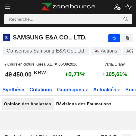
SAMSUNG E&A CO., LTD.
49 450,00
₩
+0,71%
SAMSUNG E&A CO., LTD.
Consensus Samsung E&A Co., Ltd.
Actions
A02
Cours en clôture
Korea S.E.
06/08/2026
Varia. 1 janv.
KRW
+0,71%
49 450,00
+105,61%
Synthèse
Cotations
Graphiques
Actualités
Soci
Opinion des Analystes
Révisions des Estimations