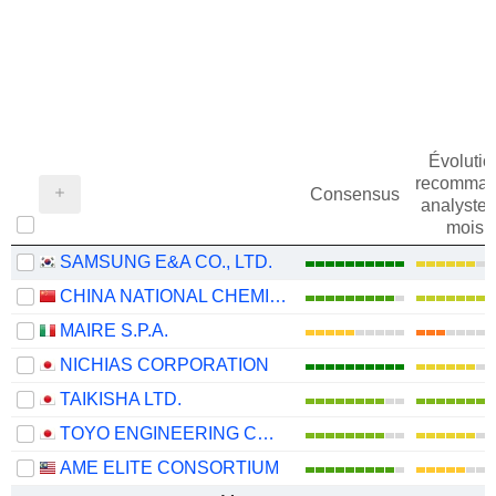
Évolutio
recomman
Consensus
analystes
mois
SAMSUNG E&A CO., LTD.
CHINA NATIONAL CHEMICAL ENGINEERING CO., LTD
MAIRE S.P.A.
NICHIAS CORPORATION
TAIKISHA LTD.
TOYO ENGINEERING CORPORATION
AME ELITE CONSORTIUM