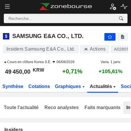
SAMSUNG E&A CO., LTD.
49 450,00
₩
+0,71%
SAMSUNG E&A CO., LTD.
Insiders Samsung E&A Co., Ltd.
Actions
A02805
Cours en clôture
Korea S.E.
06/08/2026
Varia. 1 janv.
KRW
+0,71%
49 450,00
+105,61%
Synthèse
Cotations
Graphiques
Actualités
Soci
Toute l'actualité
Reco analystes
Faits marquants
In
Insiders