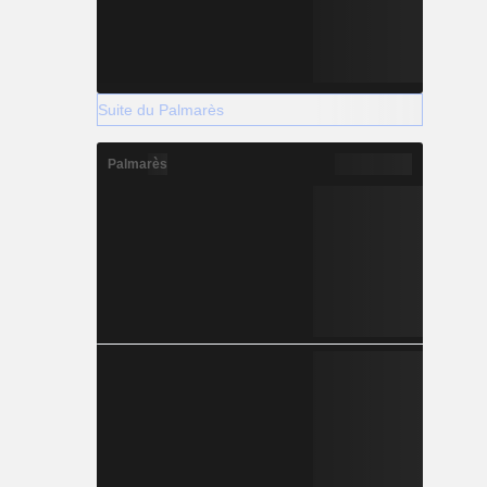
Suite du Palmarès
Palmarès