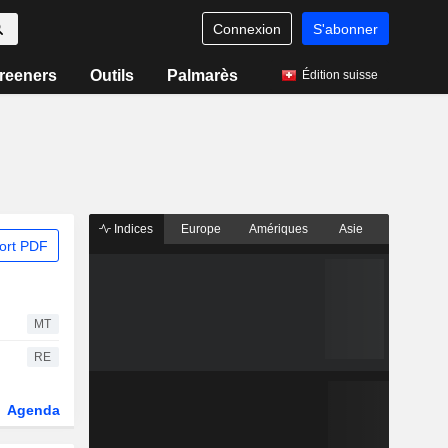
Connexion
S'abonner
reeners
Outils
Palmarès
Édition suisse
Indices
Europe
Amériques
Asie
ort PDF
MT
RE
Agenda
Secteur
Fonds et ETFs