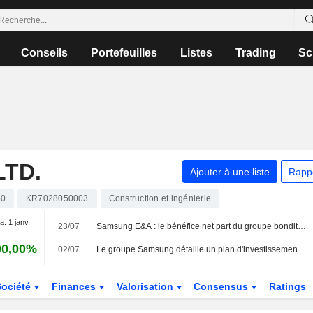
Conseils
Portefeuilles
Listes
Trading
Sc
LTD.
Ajouter à une liste
Rapp
50
KR7028050003
Construction et ingénierie
a. 1 janv.
23/07
Samsung E&A : le bénéfice net part du groupe bondit de 29 % au deuxième trimestre, l'action s'envole de 15 %
00,00%
02/07
Le groupe Samsung détaille un plan d'investissement de 90 milliards de dollars dans le centre de la Corée du Sud
Société
Finances
Valorisation
Consensus
Ratings