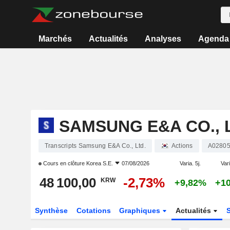
Marchés
Actualités
Analyses
Agenda
SAMSUNG E&A CO., 
Transcripts Samsung E&A Co., Ltd.
Actions
A0280
Cours en clôture
Korea S.E.
07/08/2026
Varia. 5j.
Vari
48 100,00
-2,73%
KRW
+9,82%
+1
Synthèse
Cotations
Graphiques
Actualités