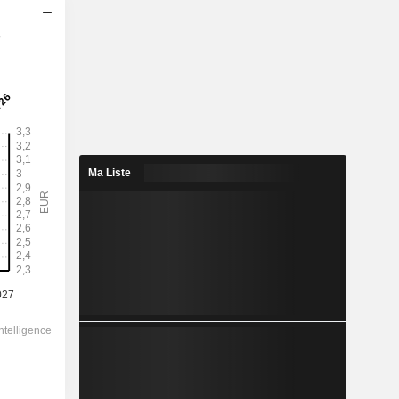
s
2028
2,725
3,19%
7,274
37,5%
Ma Liste
85,54
-
-