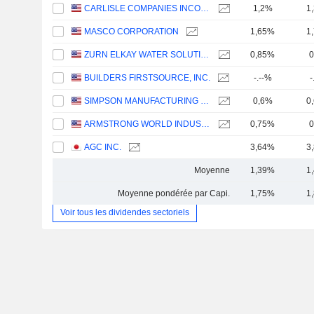
CARLISLE COMPANIES INCORPORATED
1,2%
1
MASCO CORPORATION
1,65%
1
ZURN ELKAY WATER SOLUTIONS CORPORATION
0,85%
0
BUILDERS FIRSTSOURCE, INC.
-.--%
-
SIMPSON MANUFACTURING CO., INC.
0,6%
0
ARMSTRONG WORLD INDUSTRIES, INC.
0,75%
0
AGC INC.
3,64%
3
Moyenne
1,39%
1
Moyenne pondérée par Capi.
1,75%
1
Voir tous les dividendes sectoriels