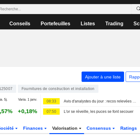
Conseils
Portefeuilles
Listes
Trading
Sc
Ajouter à une liste
Rapp
125007
Fournitures de construction et installation
a. 5j.
Varia. 1 janv.
08:33
Avis d'analystes du jour : recos relevées sur L'Oréal et Clariant
,57%
+0,18%
07:50
L'or se réveille, les puces se font secouer
Société
Finances
Valorisation
Consensus
Ratings