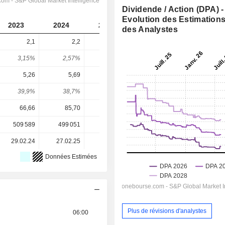
Dividende / Action (DPA) -
Evolution des Estimation
2023
2024
2025
2026
2027
des Analystes
2,1
2,2
2,3
2,38
2,532
3,15%
2,57%
2,64%
2,78%
2,96%
5,26
5,69
5,83
5,903
6,583
39,9%
38,7%
39,5%
40,3%
38,5%
66,66
85,70
86,96
85,54
85,54
509 589
499 051
493 000
489 226
-
29.02.24
27.02.25
11.03.26
-
-
Données Estimées
Plus de révisions d'analystes
06:00