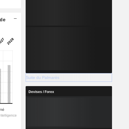
 de
Suite du Palmarès
Devises / Forex