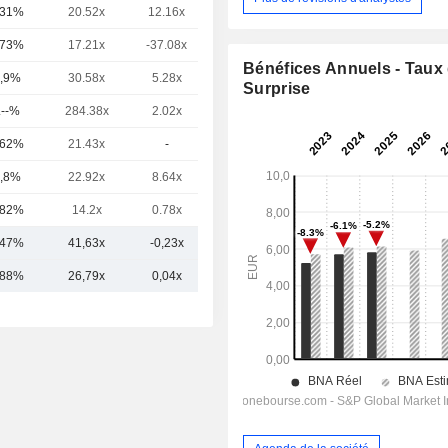
,31%
20.52x
12.16x
3.35x
,73%
17.21x
-37.08x
2.33x
Bénéfices Annuels - Taux
,9%
30.58x
5.28x
4.77x
Surprise
.--%
284.38x
2.02x
0.87x
,62%
21.43x
-
3.25x
,8%
22.92x
8.64x
4.58x
,82%
14.2x
0.78x
0.74x
,47%
41,63x
-0,23x
2,56x
,88%
26,79x
0,04x
2,30x