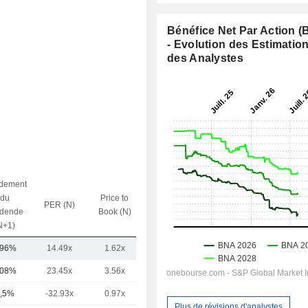
Bénéfice Net Par Action 
- Evolution des Estimatio
des Analystes
dement
du
Price to
PER (N)
VE / CA (N)
idende
Book (N)
N+1)
,96%
14.49x
1.62x
1.09x
,08%
23.45x
3.56x
2.94x
,5%
-32.93x
0.97x
1.73x
Plus de révisions d'analystes