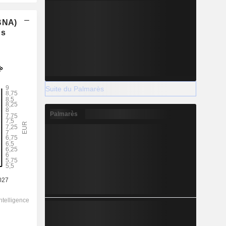
(BNA)
ns
Suite du Palmarès
Palmarès