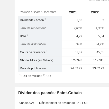
2021
2022
Période Fiscale : Décembre
2
Dividende / Action
1,63
2
Taux de rendement
2,63%
4,38%
2
BNA
4,79
5,84
Taux de distribution
34%
34,2%
2
Cours de référence
61,87
45,65
Nbr de Titres (en Milliers)
527 378
517 315
Date de publication
24.02.22
23.02.23
1
2
EUR en Millions
EUR
Dividendes passés: Saint-Gobain
08/06/2026
Détachement de dividende - 2.3 EUR