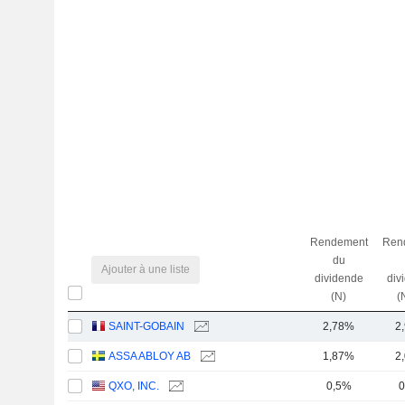
Rendement
Ren
du
Ajouter à une liste
dividende
div
(N)
(
SAINT-GOBAIN
2,78%
2
ASSA ABLOY AB
1,87%
2
QXO, INC.
0,5%
0