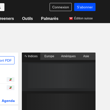
Connexion
S'abonner
reeners
Outils
Palmarès
Édition suisse
Indices
Europe
Amériques
Asie
ort PDF
Agenda
Secteur
Dérivés
Fonds et ETFs