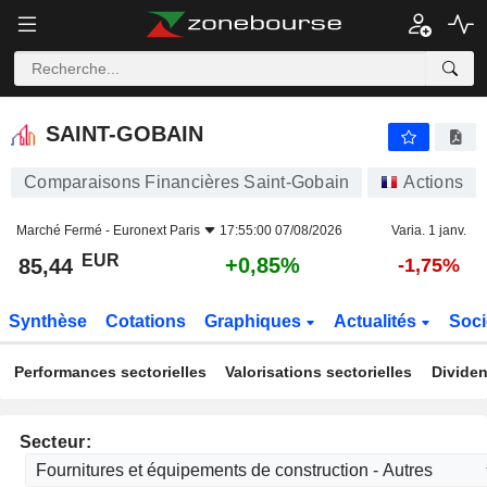
SAINT-GOBAIN
85,44
€
+0,85%
SAINT-GOBAIN
Comparaisons Financières Saint-Gobain
Actions
Marché Fermé -
Euronext Paris
17:55:00 07/08/2026
Varia. 1 janv.
EUR
+0,85%
85,44
-1,75%
Synthèse
Cotations
Graphiques
Actualités
Soci
Performances sectorielles
Valorisations sectorielles
Dividen
Secteur: