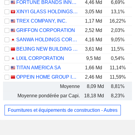
FORTUNE BRANDS INNOVATIONS, INC.
4,46 Md
6,69%
XINYI GLASS HOLDINGS LIMITED
3,05 Md
13,1%
TREX COMPANY, INC.
1,17 Md
16,22%
GRIFFON CORPORATION
2,52 Md
2,03%
SANWA HOLDINGS CORPORATION
4,16 Md
9,05%
BEIJING NEW BUILDING MATERIALS PUBLIC LIMITED COMPANY
3,61 Md
11,5%
LIXIL CORPORATION
9,5 Md
0,54%
TITAN AMERICA SA
1,66 Md
11,14%
OPPEIN HOME GROUP INC.
2,46 Md
11,59%
Moyenne
8,09 Md
8,81%
Moyenne pondérée par Capi.
18,18 Md
8,23%
Fournitures et équipements de construction - Autres