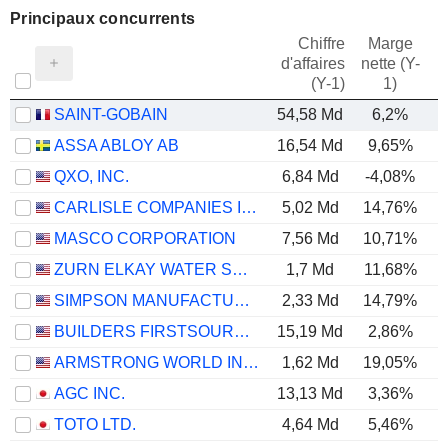
Principaux concurrents
Chiffre
Marge
d'affaires
nette (Y-
E
(Y-1)
1)
SAINT-GOBAIN
54,58 Md
6,2%
ASSA ABLOY AB
16,54 Md
9,65%
QXO, INC.
6,84 Md
-4,08%
CARLISLE COMPANIES INCORPORATED
5,02 Md
14,76%
MASCO CORPORATION
7,56 Md
10,71%
ZURN ELKAY WATER SOLUTIONS CORPORATION
1,7 Md
11,68%
SIMPSON MANUFACTURING CO., INC.
2,33 Md
14,79%
BUILDERS FIRSTSOURCE, INC.
15,19 Md
2,86%
ARMSTRONG WORLD INDUSTRIES, INC.
1,62 Md
19,05%
AGC INC.
13,13 Md
3,36%
TOTO LTD.
4,64 Md
5,46%