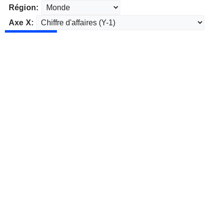
Région:
Axe X: