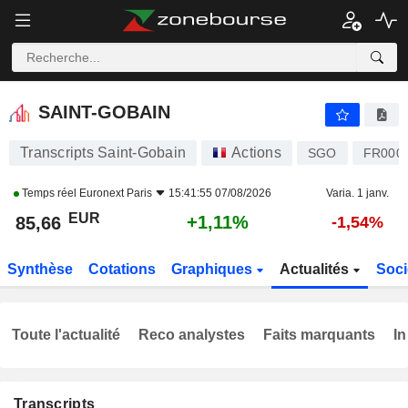
SAINT-GOBAIN
85,66
€
+1,11%
SAINT-GOBAIN
Transcripts Saint-Gobain
Actions
SGO
FR000
Temps réel
Euronext Paris
15:41:55 07/08/2026
Varia. 1 janv.
EUR
+1,11%
85,66
-1,54%
Synthèse
Cotations
Graphiques
Actualités
Soci
Toute l'actualité
Reco analystes
Faits marquants
In
Transcripts