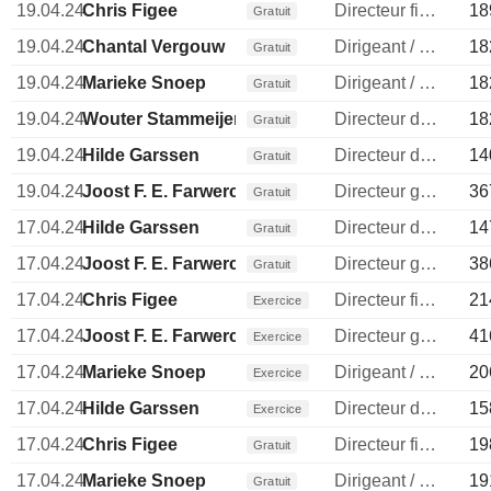
19.04.24
Chris Figee
Directeur financier
18
Gratuit
19.04.24
Chantal Vergouw
Dirigeant / cadre principal
18
Gratuit
19.04.24
Marieke Snoep
Dirigeant / cadre principal
18
Gratuit
19.04.24
Wouter Stammeijer
Directeur des operations
18
Gratuit
19.04.24
Hilde Garssen
Directeur des ressources humaines
14
Gratuit
19.04.24
Joost F. E. Farwerck
Directeur general
36
Gratuit
17.04.24
Hilde Garssen
Directeur des ressources humaines
14
Gratuit
17.04.24
Joost F. E. Farwerck
Directeur general
38
Gratuit
17.04.24
Chris Figee
Directeur financier
21
Exercice
17.04.24
Joost F. E. Farwerck
Directeur general
41
Exercice
17.04.24
Marieke Snoep
Dirigeant / cadre principal
20
Exercice
17.04.24
Hilde Garssen
Directeur des ressources humaines
15
Exercice
17.04.24
Chris Figee
Directeur financier
19
Gratuit
17.04.24
Marieke Snoep
Dirigeant / cadre principal
19
Gratuit