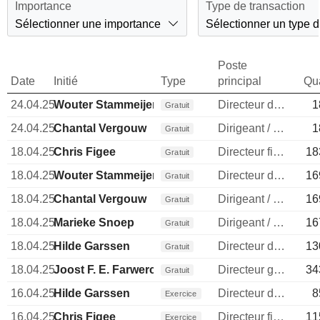
Importance
Type de transaction
Sélectionner une importance
Sélectionner un type d
Poste
Date
Initié
Type
principal
Qua
24.04.25
Wouter Stammeijer
Directeur des operations
1
Gratuit
24.04.25
Chantal Vergouw
Dirigeant / cadre principal
1
Gratuit
18.04.25
Chris Figee
Directeur financier
18
Gratuit
18.04.25
Wouter Stammeijer
Directeur des operations
16
Gratuit
18.04.25
Chantal Vergouw
Dirigeant / cadre principal
16
Gratuit
18.04.25
Marieke Snoep
Dirigeant / cadre principal
16
Gratuit
18.04.25
Hilde Garssen
Directeur des ressources humaines
13
Gratuit
18.04.25
Joost F. E. Farwerck
Directeur general
34
Gratuit
16.04.25
Hilde Garssen
Directeur des ressources humaines
8
Exercice
16.04.25
Chris Figee
Directeur financier
11
Exercice