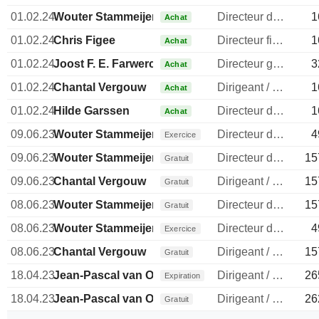
01.02.24
Wouter Stammeijer
Directeur des operations
1
Achat
01.02.24
Chris Figee
Directeur financier
1
Achat
01.02.24
Joost F. E. Farwerck
Directeur general
3
Achat
01.02.24
Chantal Vergouw
Dirigeant / cadre principal
1
Achat
01.02.24
Hilde Garssen
Directeur des ressources humaines
1
Achat
09.06.23
Wouter Stammeijer
Directeur des operations
4
Exercice
09.06.23
Wouter Stammeijer
Directeur des operations
15
Gratuit
09.06.23
Chantal Vergouw
Dirigeant / cadre principal
15
Gratuit
08.06.23
Wouter Stammeijer
Directeur des operations
15
Gratuit
08.06.23
Wouter Stammeijer
Directeur des operations
4
Exercice
08.06.23
Chantal Vergouw
Dirigeant / cadre principal
15
Gratuit
18.04.23
Jean-Pascal van Overbeke
Dirigeant / cadre principal
26
Expiration
18.04.23
Jean-Pascal van Overbeke
Dirigeant / cadre principal
26
Gratuit