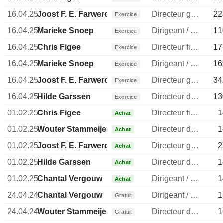
16.04.25
Joost F. E. Farwerck
Directeur general
22
Exercice
16.04.25
Marieke Snoep
Dirigeant / cadre principal
11
Exercice
16.04.25
Chris Figee
Directeur financier
17
Exercice
16.04.25
Marieke Snoep
Dirigeant / cadre principal
16
Exercice
16.04.25
Joost F. E. Farwerck
Directeur general
34
Exercice
16.04.25
Hilde Garssen
Directeur des ressources humaines
13
Exercice
01.02.25
Chris Figee
Directeur financier
1
Achat
01.02.25
Wouter Stammeijer
Directeur des operations
1
Achat
01.02.25
Joost F. E. Farwerck
Directeur general
2
Achat
01.02.25
Hilde Garssen
Directeur des ressources humaines
1
Achat
01.02.25
Chantal Vergouw
Dirigeant / cadre principal
1
Achat
24.04.24
Chantal Vergouw
Dirigeant / cadre principal
1
Gratuit
24.04.24
Wouter Stammeijer
Directeur des operations
1
Gratuit