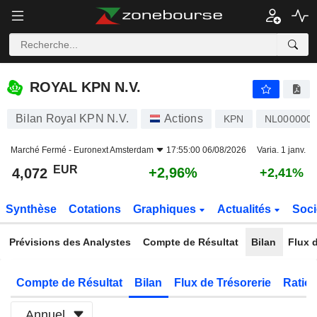
ROYAL KPN N.V.
4,072
€
+2,96%
ROYAL KPN N.V.
Bilan Royal KPN N.V.
Actions
KPN
NL000000
Marché Fermé -
Euronext Amsterdam
17:55:00 06/08/2026
Varia. 1 janv.
EUR
+2,96%
4,072
+2,41%
Synthèse
Cotations
Graphiques
Actualités
Soci
Prévisions des Analystes
Compte de Résultat
Bilan
Flux d
Compte de Résultat
Bilan
Flux de Trésorerie
Ratios
Annuel