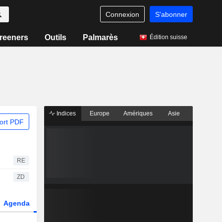
Connexion
S'abonner
reeners
Outils
Palmarès
Édition suisse
Indices
Europe
Amériques
Asie
ort PDF
RE
ZD
Agenda
Secteur
Dérivés
Fonds et ETFs