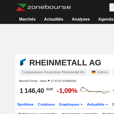
Marchés
Actualités
Analyses
Agenda
RHEINMETALL AG
Comparaisons Financières Rheinmetall AG
Actions
Marché Fermé -
Xetra
17:37:07 07/08/2026
1 146,40
-1,09%
EUR
Synthèse
Cotations
Graphiques
Actualités