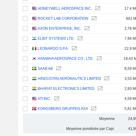
HONEYWELL AEROSPACE INC.
17,4 M
ROCKET LAB CORPORATION
602 
AXON ENTERPRISE, INC.
2,78 M
ELBIT SYSTEMS LTD.
7,94 M
LEONARDO S.P.A.
22,9 M
HANWHA AEROSPACE CO., LTD.
18,43 
SAAB AB
8,59 M
HINDUSTAN AERONAUTICS LIMITED
3,53 M
BHARAT ELECTRONICS LIMITED
2,93 M
ATI INC.
4,59 M
KONGSBERG GRUPPEN ASA
5,81 M
Moyenne
24,8
Moyenne pondérée par Capi.
41,9