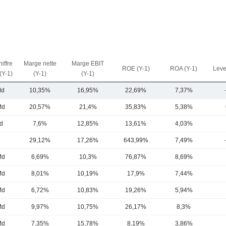
iffre
Marge nette
Marge EBIT
ROE (Y-1)
ROA (Y-1)
Leve
 (Y-1)
(Y-1)
(Y-1)
Md
10,35%
16,95%
22,69%
7,37%
Md
20,57%
21,4%
35,83%
5,38%
d
7,6%
12,85%
13,61%
4,03%
d
29,12%
17,26%
643,99%
7,49%
Md
6,69%
10,3%
76,87%
8,69%
Md
8,01%
10,19%
17,9%
7,44%
Md
6,72%
10,83%
19,26%
5,94%
Md
9,97%
10,75%
26,17%
8,3%
Md
7,35%
15,78%
8,19%
3,86%