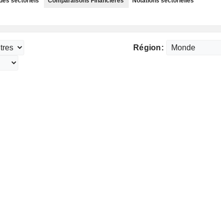
des sectoriels
Comparaisons Financières
Notations sectorielles
Région: