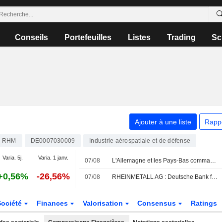
Conseils
Portefeuilles
Listes
Trading
Sc
Ajouter à une liste
Rapp
RHM
DE0007030009
Industrie aérospatiale et de défense
Varia. 5j.
Varia. 1 janv.
07/08
L'Allemagne et les Pays-Bas commandent des blindés " Boxer » auprès de KNDS et Rheinmetall
+0,56%
-26,56%
07/08
RHEINMETALL AG : Deutsche Bank favorable sur le dossier
Société
Finances
Valorisation
Consensus
Ratings