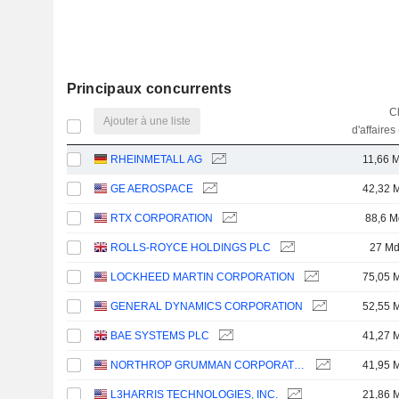
Principaux concurrents
Ch
Ajouter à une liste
d'affaires
RHEINMETALL AG
11,66 
GE AEROSPACE
42,32 
RTX CORPORATION
88,6 M
ROLLS-ROYCE HOLDINGS PLC
27 M
LOCKHEED MARTIN CORPORATION
75,05 
GENERAL DYNAMICS CORPORATION
52,55 
BAE SYSTEMS PLC
41,27 
NORTHROP GRUMMAN CORPORATION
41,95 
L3HARRIS TECHNOLOGIES, INC.
21,86 