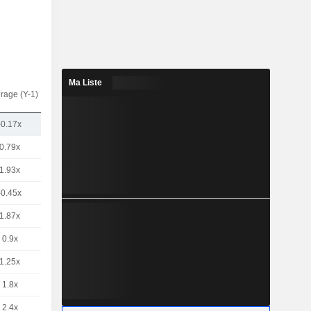
Ma Liste
rage (Y-1)
-0.17x
0.79x
1.93x
-0.45x
1.87x
0.9x
1.25x
1.8x
2.4x