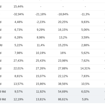
d
15,44%
-
-
-
M
-32,94%
-21,18%
-18,84%
-11,3%
d
4,48%
-2,23%
20,25%
9,83%
d
6,73%
9,29%
16,15%
5,06%
d
6,28%
8,98%
13,2%
3,59%
Md
5,22%
11,4%
15,25%
2,88%
d
7,98%
10,19%
16%
5,62%
d
27,43%
25,43%
23,98%
7,62%
d
22,01%
27,26%
27,88%
14,31%
d
8,81%
15,07%
22,12%
7,83%
d
13,57%
15,86%
38,56%
10,5%
9 Md
9,57%
11,92%
54,69%
6,02%
9 Md
12,19%
13,81%
86,61%
5,8%