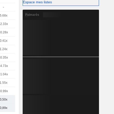
Espace mes listes
-
Palmarès
5.68x
-2.33x
-0.28x
0.41x
1.24x
-0.35x
-4.73x
-1.04x
1.55x
-0.99x
0,50x
0,89x