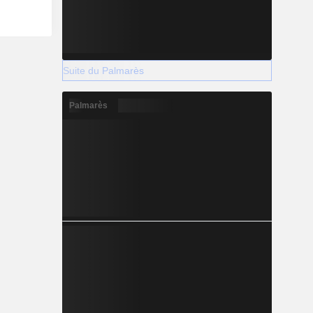
Suite du Palmarès
Palmarès