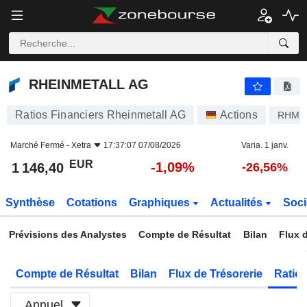
RHEINMETALL AG
1 146,40
€
-1,09%
RHEINMETALL AG
Ratios Financiers Rheinmetall AG
Actions
RHM
Marché Fermé -
Xetra
17:37:07 07/08/2026
Varia. 1 janv.
EUR
-1,09%
1 146,40
-26,56%
Synthèse
Cotations
Graphiques
Actualités
Soci
Prévisions des Analystes
Compte de Résultat
Bilan
Flux d
Compte de Résultat
Bilan
Flux de Trésorerie
Ratios
Annuel