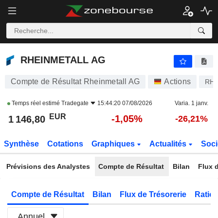
RHEINMETALL AG
1 146,80
€
-1,05%
RHEINMETALL AG
Compte de Résultat Rheinmetall AG
Actions
RH
Temps réel estimé
Tradegate
15:44:20 07/08/2026
Varia. 1 janv.
EUR
-1,05%
1 146,80
-26,21%
Synthèse
Cotations
Graphiques
Actualités
Soci
Prévisions des Analystes
Compte de Résultat
Bilan
Flux d
Compte de Résultat
Bilan
Flux de Trésorerie
Ratios
Annuel