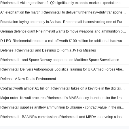
Rheinmetall Aktiengesellschaft: Q2 significantly exceeds market expectations with record revenue growth and earnings
An elephant on the march: Rheinmetall to deliver further heavy-duty transporters to the Bundeswehr
Foundation-laying ceremony in Aschau: Rheinmetall is constructing one of Europe’s largest and most modern powder plants – national production capacity for over one million propellant charge modules
German defence giant Rheinmetall wants to move weapons and ammunition production to Poland
D-LBO: Rheinmetall records a call-off worth €100 million for additional hardware and support services
Defense: Rheinmetall and Destinus to Form a JV For Missiles
Rheinmetall : and Space Norway cooperate on Maritime Space Surveillance
Rheinmetall Delivers Autonomous Logistics Training for UK Armed Forces Ahead of Major International Exercise
Defense: A New Deals Environment
Contract worth almost €1 billion: Rheinmetall takes on a key role in the digitalisation of British Army combat training
Major order: Kuwait procures Rheinmetall’s MASS decoy launchers for the first time
Rheinmetall supplies artillery ammunition to Ukraine - contract value in the mid double-digit millions of euros
Rheinmetall : BAAINBw commissions Rheinmetall and MBDA to develop a laser weapon system for the German Navy