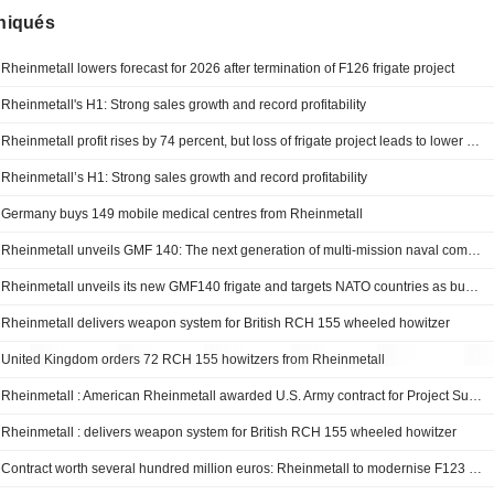
iqués
Rheinmetall lowers forecast for 2026 after termination of F126 frigate project
Rheinmetall's H1: Strong sales growth and record profitability
Rheinmetall profit rises by 74 percent, but loss of frigate project leads to lower revenue forecast
Rheinmetall’s H1: Strong sales growth and record profitability
Germany buys 149 mobile medical centres from Rheinmetall
Rheinmetall unveils GMF 140: The next generation of multi-mission naval combat power
Rheinmetall unveils its new GMF140 frigate and targets NATO countries as buyers
Rheinmetall delivers weapon system for British RCH 155 wheeled howitzer
United Kingdom orders 72 RCH 155 howitzers from Rheinmetall
Rheinmetall : American Rheinmetall awarded U.S. Army contract for Project Sustainment to advance autonomous logistics capabilities, progressing new partnership with Harbinger
Rheinmetall : delivers weapon system for British RCH 155 wheeled howitzer
Contract worth several hundred million euros: Rheinmetall to modernise F123 frigate