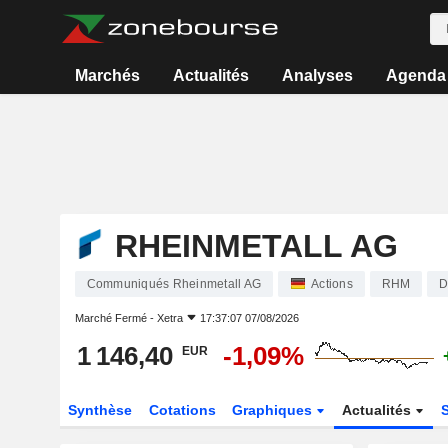
Marchés
Actualités
Analyses
Agenda
RHEINMETALL AG
Communiqués Rheinmetall AG
Actions
RHM
D
Marché Fermé -
Xetra
17:37:07 07/08/2026
1 146,40
-1,09%
EUR
Synthèse
Cotations
Graphiques
Actualités