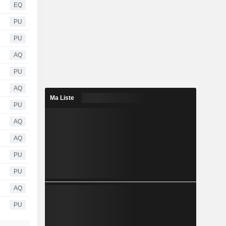
EQ
PU
PU
AQ
PU
AQ
Ma Liste
PU
AQ
AQ
PU
PU
AQ
PU