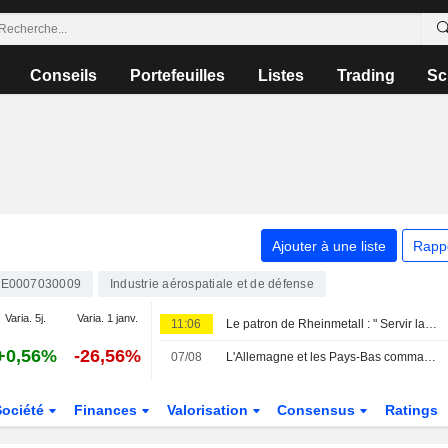
Conseils
Portefeuilles
Listes
Trading
Sc
Ajouter à une liste
Rapp
E0007030009
Industrie aérospatiale et de défense
Varia. 5j.
Varia. 1 janv.
11:06
Le patron de Rheinmetall : " Servir la société ne fait pas de mal »
+0,56%
-26,56%
07/08
L'Allemagne et les Pays-Bas commandent des blindés " Boxer » auprès de KNDS et Rheinmetall
Société
Finances
Valorisation
Consensus
Ratings