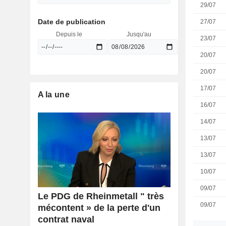
29/07
Date de publication
27/07
Depuis le
Jusqu'au
23/07
20/07
20/07
17/07
A la une
16/07
14/07
13/07
13/07
10/07
09/07
Le PDG de Rheinmetall " très
09/07
mécontent » de la perte d'un
contrat naval