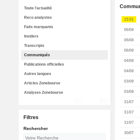
Commun
Toute l'actualité
Reco analystes
15:01
Faits marquants
06/08
Insiders
06/08
Transcripts
06/08
Communiqués
04/08
Publications officielles
04/08
Autres langues
03/08
Articles Zonebourse
03/08
Analyses Zonebourse
31/07
31/07
Filtres
31/07
Rechercher
30/07