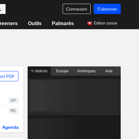
Connexion
S'abonner
reeners
Outils
Palmarès
Édition suisse
Indices
Europe
Amériques
Asie
ort PDF
DP
RE
Agenda
Secteur
Dérivés
Fonds et ETFs