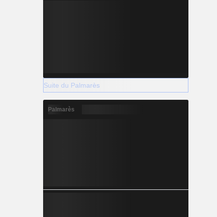
Suite du Palmarès
Palmarès