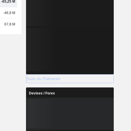
-65,25 M
-46,9 M
67,8 M
Suite du Palmarès
Devises / Forex