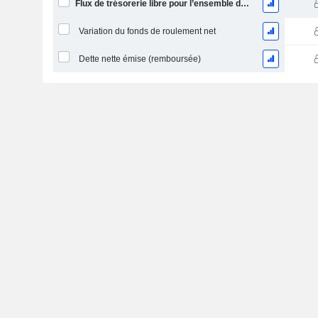
Flux de trésorerie libre pour l’ensemble des pourvoyeurs de fonds (créanciers et actionnaires) FCFF
Variation du fonds de roulement net
Dette nette émise (remboursée)