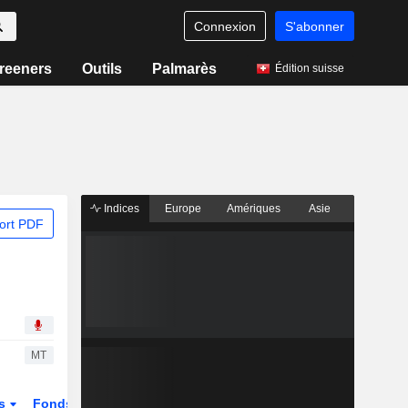
Connexion
S'abonner
reeners
Outils
Palmarès
Édition suisse
Indices
Europe
Amériques
Asie
ort PDF
MT
és
Fonds et ETFs