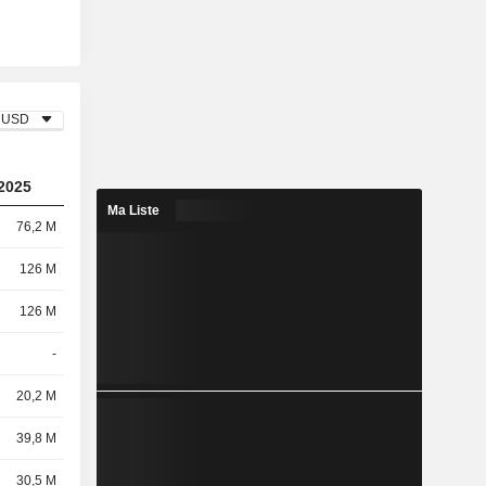
USD
2025
Ma Liste
76,2 M
126 M
126 M
-
20,2 M
39,8 M
30,5 M