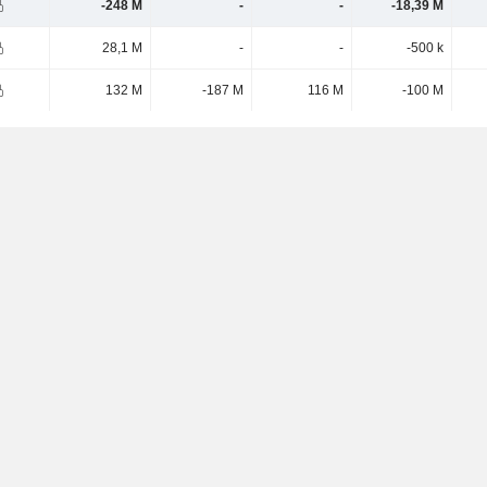
-248 M
-
-
-18,39 M
28,1 M
-
-
-500 k
132 M
-187 M
116 M
-100 M