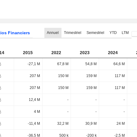
ios Financiers
Annuel
Trimestriel
Semestriel
YTD
LTM
14
2015
2022
2023
2024
-27,1 M
67,8 M
54,8 M
64,6 M
207 M
150 M
159 M
117 M
207 M
150 M
159 M
117 M
12,4 M
-
-
-
4 M
-
-
-
-11,4 M
32,2 M
30,9 M
24 M
-36,5 M
500 k
-200 k
-2,5 M