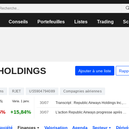
Conseils
Portefeuilles
Listes
Trading
Sc
 HOLDINGS
Ajouter à une liste
Rapp
ons
RJET
US5904794089
Compagnies aériennes
5j.
Varia. 1 janv.
30/07
Transcript : Republic Airways Holdings Inc., Q2 2026 Earnings Call, Jul 30, 2026
5%
+15,84%
30/07
L'action Republic Airways progresse après la hausse du chiffre d'affaires au T2 et le relèvement des prévisions pour 2026
Société
Finances
Valorisation
Agenda
Secteur
Dériv