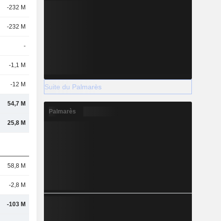
-232 M
-232 M
-
-1,1 M
-12 M
Suite du Palmarès
54,7 M
Palmarès
25,8 M
58,8 M
-2,8 M
-103 M