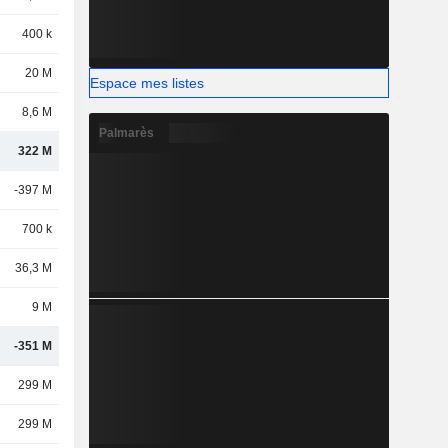
400 k
20 M
Espace mes listes
8,6 M
Palmarès
322 M
-397 M
700 k
36,3 M
9 M
-351 M
299 M
299 M