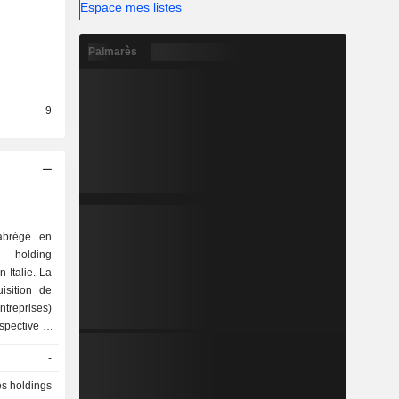
Espace mes listes
Palmarès
9
abrégé en
holding
 Italie. La
isition de
reprises)
spective à
 services
-
ageant des
 stratégies
és holdings
leur valeur