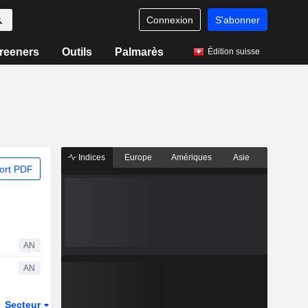
Connexion
S'abonner
reeners
Outils
Palmarès
Édition suisse
Indices
Europe
Amériques
Asie
ort PDF
AN
AN
Secteur
Dérivés