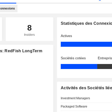
onnexions
Statistiques des Connexi
8
Insiders
Actives
ées: RedFish LongTerm
Sociétés cotées
Entrepri
Activités des Sociétés lié
Investment Managers
Packaged Software