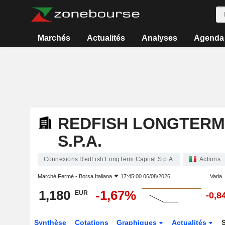
Marchés
Actualités
Analyses
Agenda
REDFISH LONGTERM
S.P.A.
Connexions RedFish LongTerm Capital S.p.A.
Actions
Marché Fermé -
Borsa Italiana
17:45:00 06/08/2026
Varia. 
1,180
-1,67%
EUR
-0,8
Synthèse
Cotations
Graphiques
Actualités