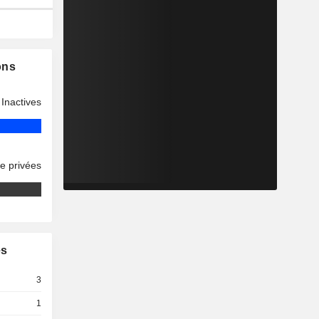
ons
Inactives
se privées
es
3
1