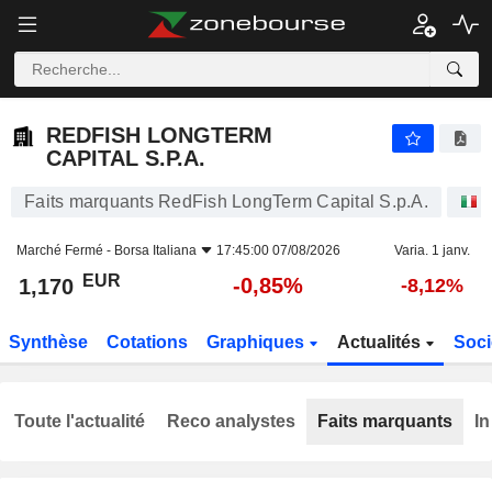
REDFISH LONGTERM CAPITAL S.P.A.
1,170
€
-0,85%
REDFISH LONGTERM
CAPITAL S.P.A.
Faits marquants RedFish LongTerm Capital S.p.A.
A
Marché Fermé -
Borsa Italiana
17:45:00 07/08/2026
Varia. 1 janv.
EUR
-0,85%
1,170
-8,12%
Synthèse
Cotations
Graphiques
Actualités
Soci
Toute l'actualité
Reco analystes
Faits marquants
In