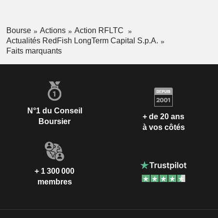
Bourse
Actions
Action RFLTC
Actualités RedFish LongTerm Capital S.p.A.
Faits marquants
N°1 du Conseil
+ de 20 ans
Boursier
à vos côtés
+ 1 300 000
membres