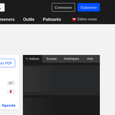
Connexion
S'abonner
reeners
Outils
Palmarès
Édition suisse
Indices
Europe
Amériques
Asie
ort PDF
MT
Agenda
Secteur
Dérivés
Fonds et ETFs