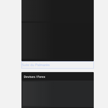
Suite du Palmarès
Devises / Forex