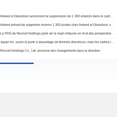
Indeed et Glassdoor annoncent la suppression de 1 300 emplois dans le cadre de l'intégration de l'IA
Indeed prévoit de supprimer environ 1 300 postes chez Indeed et Glassdoor, selon une note interne
Le PDG de Recruit Holdings parle de la main-d'œuvre en IA et des perspectives de fusions et acquisitions
Japan Inc. ouvre la porte à davantage de femmes directrices, mais les cadres restent rares
Recruit Holdings Co., Ltd. annonce des changements dans la direction