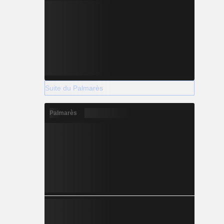
Suite du Palmarès
Palmarès