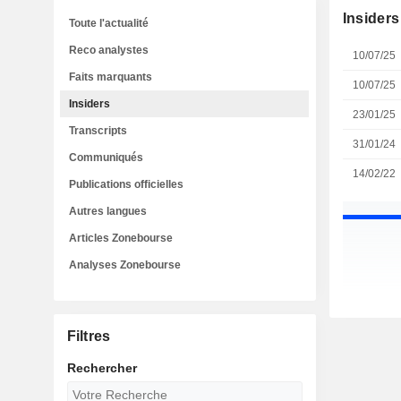
Insiders
Toute l'actualité
Reco analystes
10/07/25
Faits marquants
10/07/25
Insiders
23/01/25
Transcripts
31/01/24
Communiqués
14/02/22
Publications officielles
Autres langues
Articles Zonebourse
Analyses Zonebourse
Filtres
Rechercher