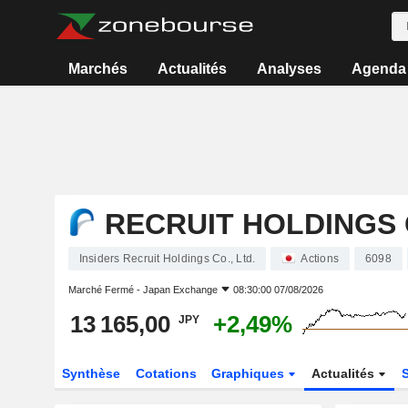
Marchés
Actualités
Analyses
Agenda
RECRUIT HOLDINGS C
Insiders Recruit Holdings Co., Ltd.
Actions
6098
Marché Fermé -
Japan Exchange
08:30:00 07/08/2026
13 165,00
+2,49%
JPY
Synthèse
Cotations
Graphiques
Actualités