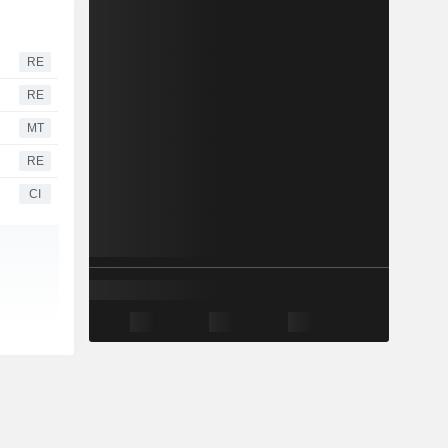
RE
RE
MT
RE
CI