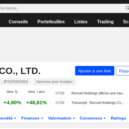
Conseils
Portefeuilles
Listes
Trading
Sc
O., LTD.
Ajouter à une liste
Rapp
JP3970300004
Services pour l'emploi
Varia. 5j.
Varia. 1 janv.
07/08
Recruit Holdings affiche une hausse de son bénéfice et de son chiffre d'affaires au premier trimestre fiscal
+4,90%
+48,81%
07/08
Transcript : Recruit Holdings Co., Ltd., Q1 2027 Earnings Call, Aug 07, 2026
Société
Finances
Valorisation
Consensus
Ratings