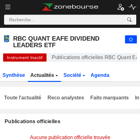
RBC QUANT EAFE DIVIDEND LEADERS ETF
23,68
$
-0,25%
RBC QUANT EAFE DIVIDEND
LEADERS ETF
Publications officielles RBC Quant 
Instrument Inactif
Synthèse
Actualités
Société
Agenda
Toute l'actualité
Reco analystes
Faits marquants
In
Publications officielles
Aucune publication officielle trouvée