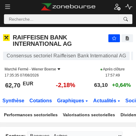
RAIFFEISEN BANK INTERNATIONAL AG
62,70
€
-2,18%
RAIFFEISEN BANK
INTERNATIONAL AG
Consensus sectoriel Raiffeisen Bank International AG
Marché Fermé -
Wiener Boerse
Après clôture
17:35:35 07/08/2026
17:57:49
EUR
-2,18%
62,70
63,10
+0,64%
Synthèse
Cotations
Graphiques
Actualités
Soci
Performances sectorielles
Valorisations sectorielles
Dividen