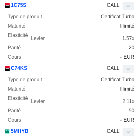
Type
1C75S
CALL
de
Certificat Turbo
Mnemo
Type
produit
Maturité
Elasticité
Levier
Parité
Co
Illimité
1.57x
20
-
EUR
C74KS
CALL
Certificat Turbo
Illimité
2.11x
50
-
EUR
5MHYB
CALL