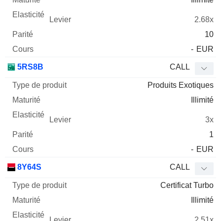
2.68x
10
-
EUR
5RS8B
CALL
Produits Exotiques
Illimité
3x
1
-
EUR
8Y64S
CALL
Certificat Turbo
Illimité
2.51x