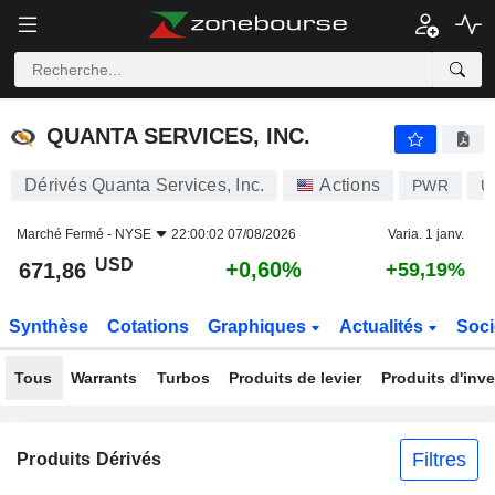
QUANTA SERVICES, INC.
671,86
$
+0,60%
QUANTA SERVICES, INC.
Dérivés Quanta Services, Inc.
Actions
PWR
U
Marché Fermé -
NYSE
22:00:02 07/08/2026
Varia. 1 janv.
USD
+0,60%
671,86
+59,19%
Synthèse
Cotations
Graphiques
Actualités
Soci
Tous
Warrants
Turbos
Produits de levier
Produits d'inv
Filtres
Produits Dérivés