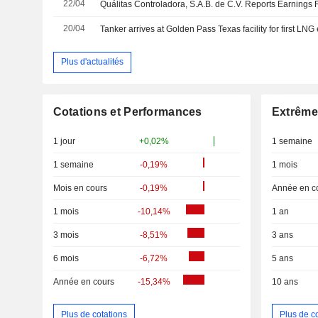
22/04
20/04
Tanker arrives at Golden Pass Texas facility for first LNG
Plus d'actualités
Cotations et Performances
Extrême
1 jour
+0,02%
1 semaine
1 semaine
-0,19%
1 mois
Mois en cours
-0,19%
Année en c
1 mois
-10,14%
1 an
3 mois
-8,51%
3 ans
6 mois
-6,72%
5 ans
Année en cours
-15,34%
10 ans
Plus de cotations
Plus de c