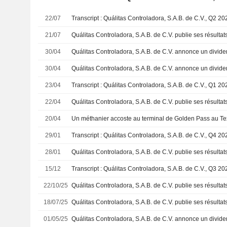
22/07
21/07
30/04
30/04
23/04
22/04
20/04
29/01
28/01
15/12
22/10/25
18/07/25
01/05/25