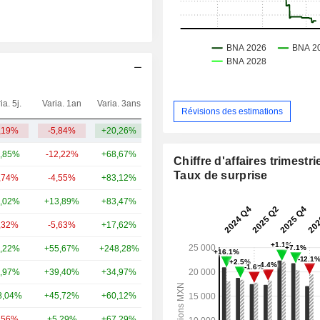
ia. 5j.
Varia. 1an
Varia. 3ans
Capi.($)
Révisions des estimations
,19%
-5,84%
+20,26%
3,63 Md
,85%
-12,22%
+68,67%
125 Md
Chiffre d'affaires trimestrie
Taux de surprise
,74%
-4,55%
+83,12%
45,22 Md
,02%
+13,89%
+83,47%
16 Md
,32%
-5,63%
+17,62%
14,2 Md
,22%
+55,67%
+248,28%
6,07 Md
,97%
+39,40%
+34,97%
1,43 Md
8,04%
+45,72%
+60,12%
1,39 Md
,56%
+5,29%
+67,29%
250 M