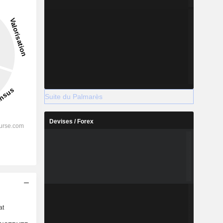
Suite du Palmarès
Devises / Forex
s
at