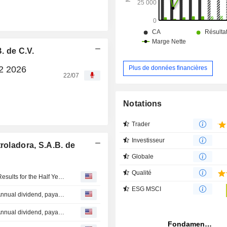
. de C.V.
Q2 2026
Plus de données financières
22/07
Notations
Trader
Investisseur
roladora, S.A.B. de
Globale
Qualité
Quálitas Controladora, S.A.B. de C.V. Reports Earnings Results for the Half Year Ended June 30, 2026
ESG MSCI
Quálitas Controladora, S.A.B. de C.V. announces Semi-Annual dividend, payable on November 05, 2026
Quálitas Controladora, S.A.B. de C.V. announces Semi-Annual dividend, payable on May 13, 2026