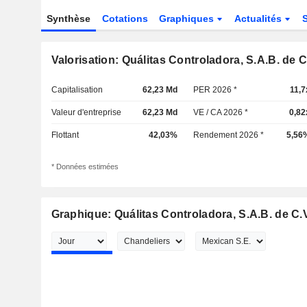
Synthèse
Cotations
Graphiques
Actualités
Valorisation: Quálitas Controladora, S.A.B. de C
Capitalisation
62,23 Md
PER 2026 *
11,7
Valeur d'entreprise
62,23 Md
VE / CA 2026 *
0,82
Flottant
42,03%
Rendement 2026 *
5,56
* Données estimées
Graphique: Quálitas Controladora, S.A.B. de C.