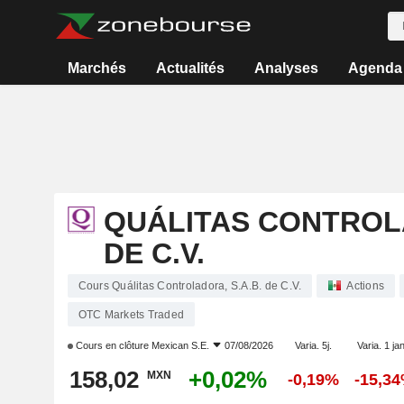
Marchés
Actualités
Analyses
Agenda
QUÁLITAS CONTROLA
DE C.V.
Cours Quálitas Controladora, S.A.B. de C.V.
Actions
OTC Markets Traded
Cours en clôture
Mexican S.E.
07/08/2026
Varia. 5j.
Varia. 1 ja
158,02
+0,02%
MXN
-0,19%
-15,3