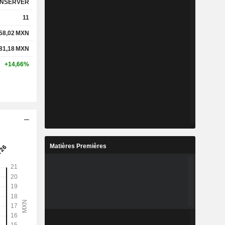
NSERVER
11
58,02
MXN
81,18
MXN
+14,66%
Matières Premières