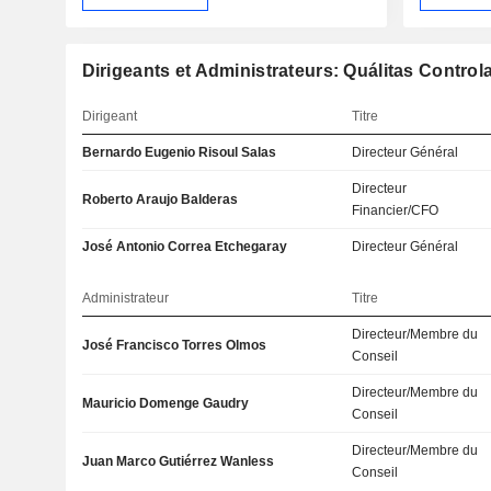
Dirigeants et Administrateurs: Quálitas Controla
Dirigeant
Titre
Bernardo Eugenio Risoul Salas
Directeur Général
Directeur
Roberto Araujo Balderas
Financier/CFO
José Antonio Correa Etchegaray
Directeur Général
Administrateur
Titre
Directeur/Membre du
José Francisco Torres Olmos
Conseil
Directeur/Membre du
Mauricio Domenge Gaudry
Conseil
Directeur/Membre du
Juan Marco Gutiérrez Wanless
Conseil