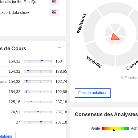
Quálitas Controladora, S.A.B. de C.V. Reports Earnings Results for the First Quarter Ended March 31, 2026
 export, data show
s de Cours
154,32
160
154,32
178,65
ours
154,32
192,74
154,32
192,88
Plus de notations
125,16
237,18
76,51
237,18
Consensus des Analyste
27
237,18
Vente
Ach
otations