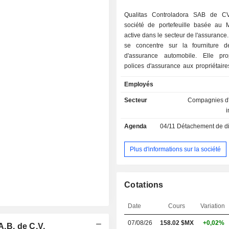
Qualitas Controladora SAB de C
société de portefeuille basée au 
active dans le secteur de l'assurance.
se concentre sur la fourniture d
d'assurance automobile. Elle pr
polices d'assurance aux propriétair
automobiles, aux institutions financi
Employés
clients individuels par le biais
segments : Primes écrites, Prim
Secteur
Compagnies d
Réserve de primes non acquises 
conservées acquises. La société es
Agenda
04/11
Détachement de dividend
au Mexique, aux États-Unis, au Salv
Costa Rica. Elle opère par le biais d
filiales, dont Qualitas Compania 
Plus d'informations sur la société
SAB de CV, Qualitas Financial Ser
Easy Car Glass SA de CV, Activ
CristaFacil SA de CV, entre autres.
Cotations
Date
Cours
Variation
07/08/26
158.02 $MX
+0,02%
A.B. de C.V.