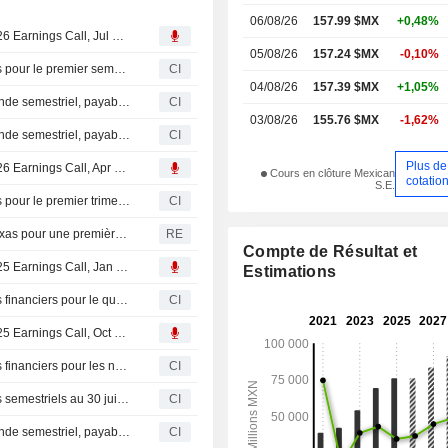
06/08/26
157.99 $MX
+0,48%
Transcript : Quálitas Controladora, S.A.B. de C.V., Q2 2026 Earnings Call, Jul 22, 2026
05/08/26
157.24 $MX
-0,10%
Quálitas Controladora, S.A.B. de C.V. publie ses résultats pour le premier semestre clos le 30 juin 2026
CI
04/08/26
157.39 $MX
+1,05%
Quálitas Controladora, S.A.B. de C.V. annonce un dividende semestriel, payable le 5 novembre 2026
CI
03/08/26
155.76 $MX
-1,62%
Quálitas Controladora, S.A.B. de C.V. annonce un dividende semestriel, payable le 13 mai 2026
CI
Plus de
Transcript : Quálitas Controladora, S.A.B. de C.V., Q1 2026 Earnings Call, Apr 23, 2026
Cours en clôture Mexican
cotatio
S.E.
Quálitas Controladora, S.A.B. de C.V. publie ses résultats pour le premier trimestre clos le 31 mars 2026
CI
Un méthanier accoste au terminal de Golden Pass au Texas pour une première exportation de GNL, selon les données de suivi
RE
Compte de Résultat et
Transcript : Quálitas Controladora, S.A.B. de C.V., Q4 2025 Earnings Call, Jan 29, 2026
Estimations
Quálitas Controladora, S.A.B. de C.V. publie ses résultats financiers pour le quatrième trimestre clos le 31 décembre 2025
CI
Transcript : Quálitas Controladora, S.A.B. de C.V., Q3 2025 Earnings Call, Oct 22, 2025
Quálitas Controladora, S.A.B. de C.V. publie ses résultats financiers pour les neuf premiers mois de 2025
CI
Quálitas Controladora, S.A.B. de C.V. publie ses résultats semestriels au 30 juin 2025
CI
Quálitas Controladora, S.A.B. de C.V. annonce un dividende semestriel, payable le 9 mai 2025.
CI