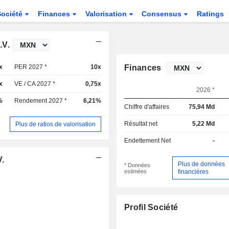
Société
Finances
Valorisation
Consensus
Ratings
.V.
x
PER 2027 *
10x
Finances
x
VE / CA 2027 *
0,75x
2026 *
%
Rendement 2027 *
6,21%
Chiffre d'affaires
75,94 Md
Résultat net
5,22 Md
Plus de ratios de valorisation
Endettement Net
-
V.
Plus de données
* Données
estimées
financières
Profil Société