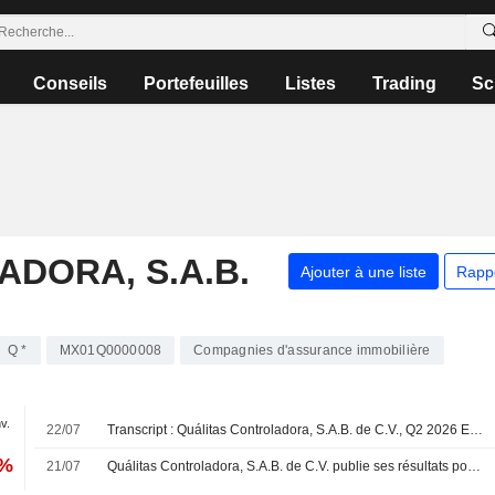
Conseils
Portefeuilles
Listes
Trading
Sc
DORA, S.A.B.
Ajouter à une liste
Rapp
Q *
MX01Q0000008
Compagnies d'assurance immobilière
nv.
22/07
Transcript : Quálitas Controladora, S.A.B. de C.V., Q2 2026 Earnings Call, Jul 22, 2026
4%
21/07
Quálitas Controladora, S.A.B. de C.V. publie ses résultats pour le premier semestre clos le 30 juin 2026