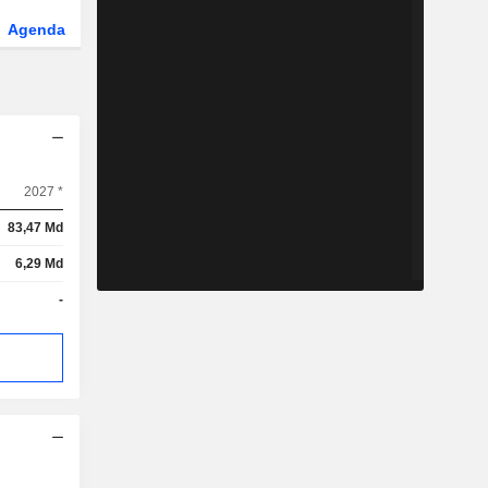
Agenda
Secteur
Fonds et ETFs
2027 *
83,47 Md
6,29 Md
-