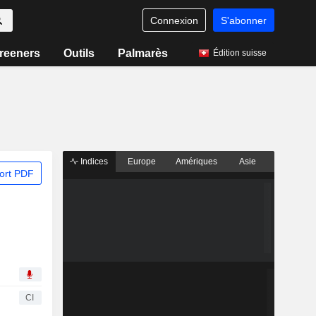
Connexion
S'abonner
reeners
Outils
Palmarès
Édition suisse
Indices
Europe
Amériques
Asie
ort PDF
CI