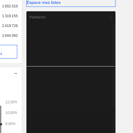
Espace mes listes
1 002 310
1 319 155
Palmarès
2 419 726
1 044 392
ns