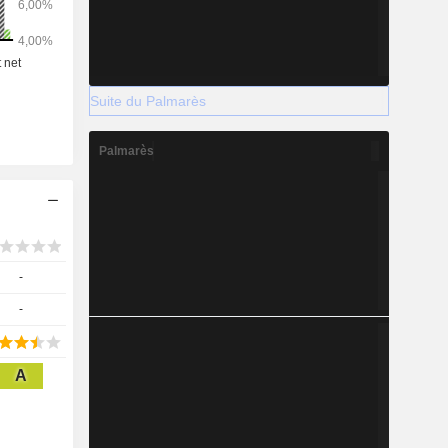
Suite du Palmarès
Palmarès
-
-
A