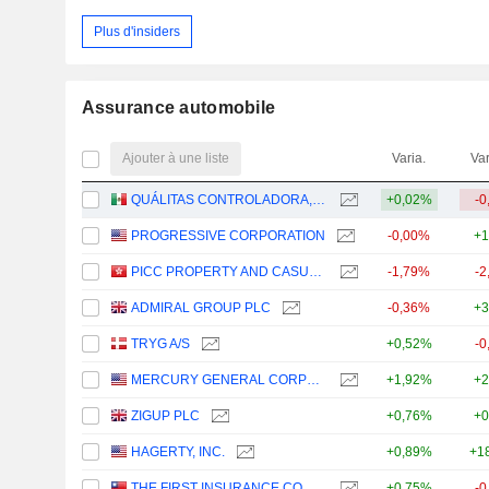
Plus d'insiders
Assurance automobile
Ajouter à une liste
Varia.
Var
QUÁLITAS CONTROLADORA, S.A.B. DE C.V.
+0,02%
-0
PROGRESSIVE CORPORATION
-0,00%
+1
PICC PROPERTY AND CASUALTY COMPANY LIMITED
-1,79%
-2
ADMIRAL GROUP PLC
-0,36%
+3
TRYG A/S
+0,52%
-0
MERCURY GENERAL CORPORATION
+1,92%
+2
ZIGUP PLC
+0,76%
+0
HAGERTY, INC.
+0,89%
+1
THE FIRST INSURANCE CO., LTD.
+0,75%
-0