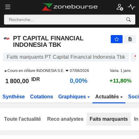
PT CAPITAL FINANCIAL INDONESIA TBK
1 800,00
Rp
0,00%
PT CAPITAL FINANCIAL
INDONESIA TBK
Faits marquants PT Capital Financial Indonesia Tbk
Cours en clôture
INDONESIA S.E.
07/08/2026
Varia. 1 janv.
IDR
0,00%
1 800,00
+11,80%
Synthèse
Cotations
Graphiques
Actualités
Soci
Toute l'actualité
Reco analystes
Faits marquants
In