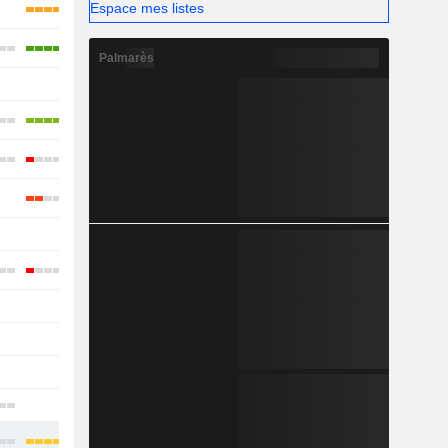
Espace mes listes
Palmarès
-
-
-
-
-
-
-
-
-