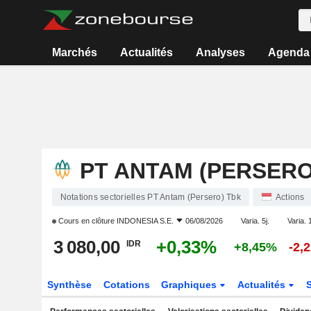
Marchés
Actualités
Analyses
Agenda
PT ANTAM (PERSERO
Notations sectorielles PT Antam (Persero) Tbk
Actions
Cours en clôture
INDONESIA S.E.
06/08/2026
Varia. 5j.
Varia. 
3 080,00
+0,33%
IDR
+8,45%
-2,
Synthèse
Cotations
Graphiques
Actualités