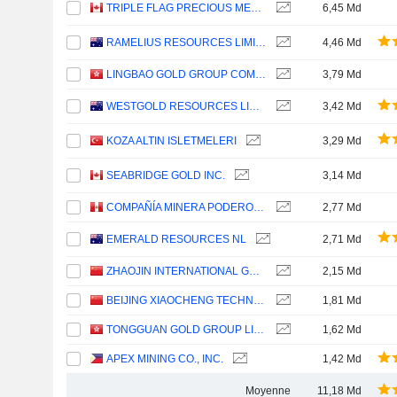
TRIPLE FLAG PRECIOUS METALS CORP.
6,45 Md
RAMELIUS RESOURCES LIMITED
4,46 Md
LINGBAO GOLD GROUP COMPANY LTD.
3,79 Md
WESTGOLD RESOURCES LIMITED
3,42 Md
KOZA ALTIN ISLETMELERI
3,29 Md
SEABRIDGE GOLD INC.
3,14 Md
COMPAÑÍA MINERA PODEROSA S.A.
2,77 Md
EMERALD RESOURCES NL
2,71 Md
ZHAOJIN INTERNATIONAL GOLD CO., LTD.
2,15 Md
BEIJING XIAOCHENG TECHNOLOGY STOCK CO., LTD
1,81 Md
TONGGUAN GOLD GROUP LIMITED
1,62 Md
APEX MINING CO., INC.
1,42 Md
Moyenne
11,18 Md