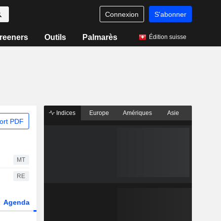
Connexion
S'abonner
reeners
Outils
Palmarès
Édition suisse
Indices
Europe
Amériques
Asie
ort PDF
MT
RE
Agenda
Secteur
Fonds et ETFs