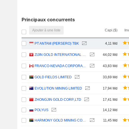
Principaux concurrents
Ajouter à une liste
Capi.($)
In
PT ANTAM (PERSERO) TBK
4,11 Md
ZIJIN GOLD INTERNATIONAL COMPANY LIMITED
44,02 Md
FRANCO-NEVADA CORPORATION
43,83 Md
GOLD FIELDS LIMITED
33,69 Md
EVOLUTION MINING LIMITED
17,94 Md
ZHONGJIN GOLD CORP.,LTD
17,41 Md
POLYUS
14,12 Md
HARMONY GOLD MINING COMPANY LIMITED
11,45 Md