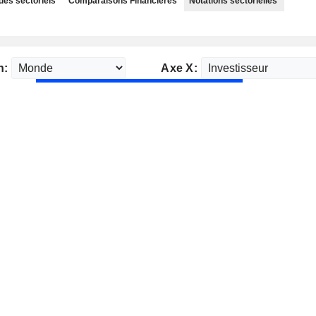
des sectoriels
Comparaisons Financières
Notations sectorielles
n:
Axe X: