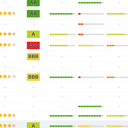
AA
-
-
-
AA
-
-
-
-
A
CCC
BBB
-
-
-
-
-
-
-
-
-
BBB
-
-
-
-
-
-
-
-
-
-
-
-
-
-
-
A