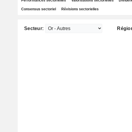
Performances sectorielles
Valorisations sectorielles
Dividen
Consensus sectoriel
Révisions sectorielles
Secteur:
Régio