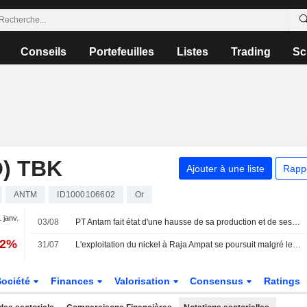
Conseils
Portefeuilles
Listes
Trading
Sc
) TBK
Ajouter à une liste
Rapp
ANTM
ID1000106602
Or
1 janv.
03/08
PT Antam fait état d'une hausse de sa production et de ses ventes d'or au deuxième trimestre
22%
31/07
L'exploitation du nickel à Raja Ampat se poursuit malgré les protestations, selon Greenpeace
Société
Finances
Valorisation
Consensus
Ratings