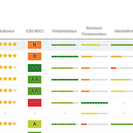
Révisions
vestisseur
ESG MSCI
Fondamentaux
Valorisatio
Fondamentaux
B
B
AAA
AA
AA
CCC
-
-
-
-
-
A