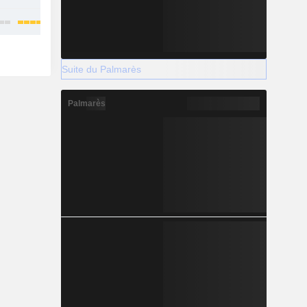
Suite du Palmarès
Palmarès