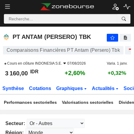
PT ANTAM (PERSERO) TBK
3 160,00
Rp
+2,60%
PT ANTAM (PERSERO) TBK
Comparaisons Financières PT Antam (Persero) Tbk
Cours en clôture
INDONESIA S.E.
07/08/2026
Varia. 1 janv.
IDR
+2,60%
3 160,00
+0,32%
Synthèse
Cotations
Graphiques
Actualités
Soci
Performances sectorielles
Valorisations sectorielles
Dividen
Secteur:
Région: