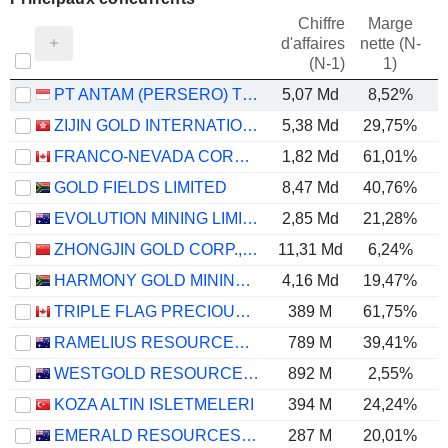
Chiffre
Marge
d'affaires
nette (N-
E
(N-1)
1)
PT ANTAM (PERSERO) TBK
5,07 Md
8,52%
ZIJIN GOLD INTERNATIONAL COMPANY LIMITED
5,38 Md
29,75%
FRANCO-NEVADA CORPORATION
1,82 Md
61,01%
GOLD FIELDS LIMITED
8,47 Md
40,76%
EVOLUTION MINING LIMITED
2,85 Md
21,28%
ZHONGJIN GOLD CORP.,LTD
11,31 Md
6,24%
HARMONY GOLD MINING COMPANY LIMITED
4,16 Md
19,47%
TRIPLE FLAG PRECIOUS METALS CORP.
389 M
61,75%
RAMELIUS RESOURCES LIMITED
789 M
39,41%
WESTGOLD RESOURCES LIMITED
892 M
2,55%
KOZA ALTIN ISLETMELERI
394 M
24,24%
EMERALD RESOURCES NL
287 M
20,01%