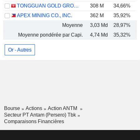
TONGGUAN GOLD GROUP LIMITED
308 M
34,66%
APEX MINING CO., INC.
362 M
35,92%
Moyenne
3,03 Md
28,97%
Moyenne pondérée par Capi.
4,74 Md
35,32%
Or - Autres
Bourse
Actions
Action ANTM
Secteur PT Antam (Persero) Tbk
Comparaisons Financières