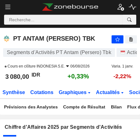
PT ANTAM (PERSERO) TBK
3 080,00
Rp
+0,33%
PT ANTAM (PERSERO) TBK
Segments d'Activités PT Antam (Persero) Tbk
Actio
Cours en clôture
INDONESIA S.E.
06/08/2026
Varia. 1 janv.
IDR
+0,33%
3 080,00
-2,22%
Synthèse
Cotations
Graphiques
Actualités
Soci
Prévisions des Analystes
Compte de Résultat
Bilan
Flux d
Chiffre d'Affaires 2025 par Segments d'Activités