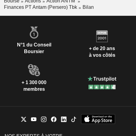
Bourse
Actions
Action ANTM
Finances PT Antam (Persero) Tbk
Bilan
N°1 du Conseil
+ de 20 ans
Boursier
à vos côtés
+ 1 300 000
membres