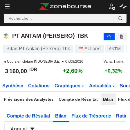
PT ANTAM (PERSERO) TBK
3 160,00
Rp
+2,60%
PT ANTAM (PERSERO) TBK
Bilan PT Antam (Persero) Tbk
Actions
ANTM
Cours en clôture
INDONESIA S.E.
07/08/2026
Varia. 1 janv.
IDR
+2,60%
3 160,00
+0,32%
Synthèse
Cotations
Graphiques
Actualités
Soci
Prévisions des Analystes
Compte de Résultat
Bilan
Flux d
Compte de Résultat
Bilan
Flux de Trésorerie
Ratios
Annuel