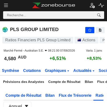
PLS GROUP LIMITED
4,580
$
+6,51%
PLS GROUP LIMITED
Ratios Financiers PLS Group Limited
Actions
PL
Marché Fermé -
Australian S.E.
08:21:00 07/08/2026
Varia. 1 janv.
AUD
+6,51%
4,580
+8,53%
Synthèse
Cotations
Graphiques
Actualités
Soci
Prévisions des Analystes
Compte de Résultat
Bilan
Flux d
Compte de Résultat
Bilan
Flux de Trésorerie
Ratios
Annuel