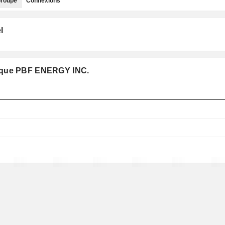
roupe
Connexions
l
e que PBF ENERGY INC.