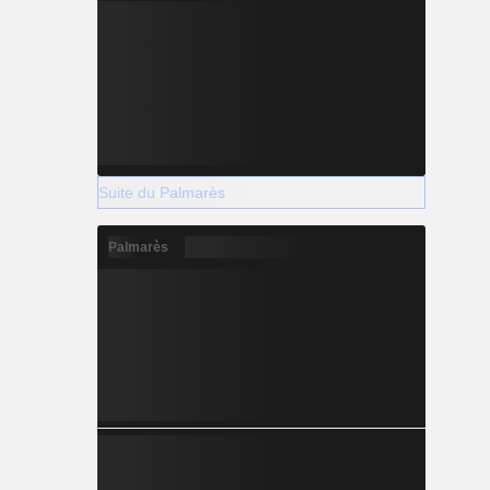
Suite du Palmarès
Palmarès