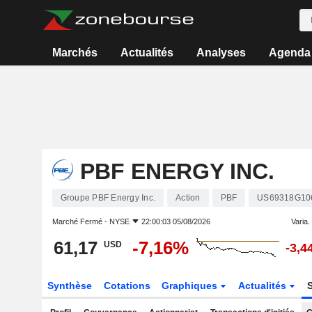
Marchés
Actualités
Analyses
Agenda
PBF ENERGY INC.
Groupe PBF Energy Inc.
Action
PBF
US69318G10
Marché Fermé -
NYSE
22:00:03 05/08/2026
Varia. 
61,17
-7,16%
USD
-3,4
Synthèse
Cotations
Graphiques
Actualités