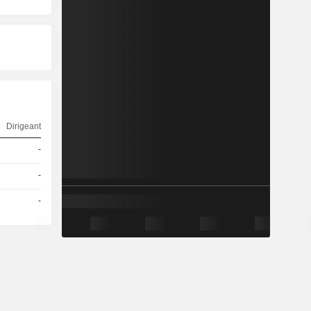
Dirigeant
-
-
-