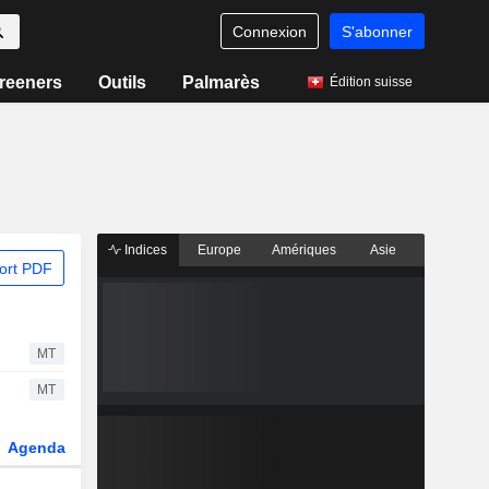
Connexion
S'abonner
reeners
Outils
Palmarès
Édition suisse
Indices
Europe
Amériques
Asie
ort PDF
MT
MT
Agenda
Secteur
Dérivés
Fonds et ETFs