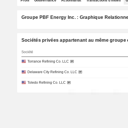
Profil
Gouvernance
Actionnariat
Transactions d'initiés
G
Groupe PBF Energy Inc. : Graphique Relationne
Sociétés privées appartenant au même group
Société
Torrance Refining Co. LLC
Delaware City Refining Co. LLC
Toledo Refining Co. LLC