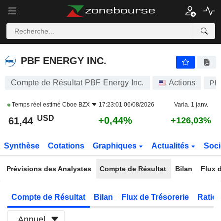
PBF ENERGY INC.
61,44
$
+0,44%
PBF ENERGY INC.
Compte de Résultat PBF Energy Inc.
Actions
PB
Temps réel estimé
Cboe BZX
17:23:01 06/08/2026
Varia. 1 janv.
USD
+0,44%
61,44
+126,03%
Synthèse
Cotations
Graphiques
Actualités
Soci
Prévisions des Analystes
Compte de Résultat
Bilan
Flux d
Compte de Résultat
Bilan
Flux de Trésorerie
Ratios
Annuel