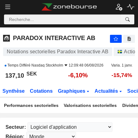
PARADOX INTERACTIVE AB
137,10
kr
-6,10%
PARADOX INTERACTIVE AB
Notations sectorielles Paradox Interactive AB
Actio
Temps Différé
Nasdaq Stockholm
12:09:48 06/08/2026
Varia. 1 janv.
SEK
-6,10%
137,10
-15,74%
Synthèse
Cotations
Graphiques
Actualités
Soci
Performances sectorielles
Valorisations sectorielles
Dividen
Secteur:
Région: