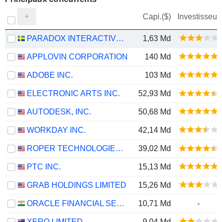
Capi.($)
Investisseur
PARADOX INTERACTIVE AB
1,63 Md
APPLOVIN CORPORATION
140 Md
ADOBE INC.
103 Md
ELECTRONIC ARTS INC.
52,93 Md
AUTODESK, INC.
50,68 Md
WORKDAY INC.
42,14 Md
ROPER TECHNOLOGIES, INC.
39,02 Md
PTC INC.
15,13 Md
GRAB HOLDINGS LIMITED
15,26 Md
ORACLE FINANCIAL SERVICES SOFTWARE LIMITED
10,71 Md
-
XERO LIMITED
9,04 Md