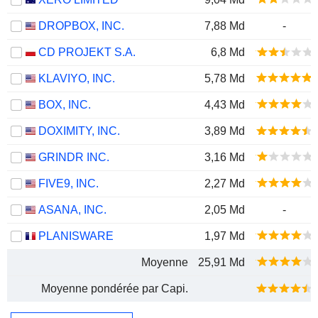
DROPBOX, INC.
7,88 Md
-
CD PROJEKT S.A.
6,8 Md
KLAVIYO, INC.
5,78 Md
BOX, INC.
4,43 Md
DOXIMITY, INC.
3,89 Md
GRINDR INC.
3,16 Md
FIVE9, INC.
2,27 Md
ASANA, INC.
2,05 Md
-
PLANISWARE
1,97 Md
Moyenne
25,91 Md
Moyenne pondérée par Capi.