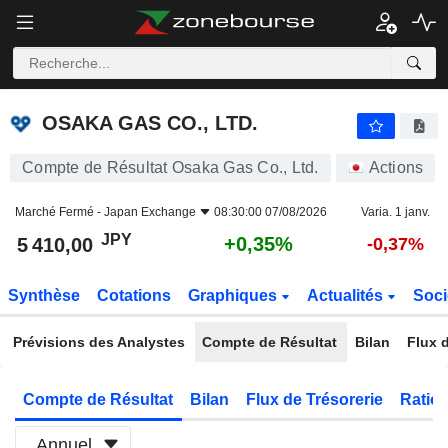
OSAKA GAS CO., LTD.
5 410,00
¥
+0,35%
OSAKA GAS CO., LTD.
Compte de Résultat Osaka Gas Co., Ltd.
Actions
Marché Fermé -
Japan Exchange
08:30:00 07/08/2026
Varia. 1 janv.
JPY
+0,35%
5 410,00
-0,37%
Synthèse
Cotations
Graphiques
Actualités
Soci
Prévisions des Analystes
Compte de Résultat
Bilan
Flux d
Compte de Résultat
Bilan
Flux de Trésorerie
Ratios
Annuel