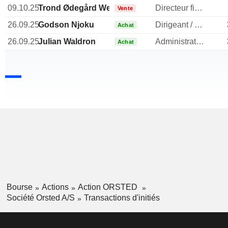
09.10.25
Trond Ødegård Westlie
Directeur financier
Vente
26.09.25
Godson Njoku
Dirigeant / cadre principal
Achat
26.09.25
Julian Waldron
Administrateur
Achat
Bourse
Actions
Action ORSTED
Société Orsted A/S
Transactions d'initiés