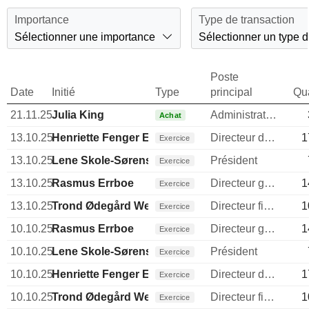
Importance
Type de transaction
Sélectionner une importance
Sélectionner un type d
Poste
Date
Initié
Type
principal
Qua
21.11.25
Julia King
Administrateur
Achat
13.10.25
Henriette Fenger Ellekrog
Directeur des ressources humaines
1
Exercice
13.10.25
Lene Skole-Sørensen
Président
Exercice
13.10.25
Rasmus Errboe
Directeur general
1
Exercice
13.10.25
Trond Ødegård Westlie
Directeur financier
1
Exercice
10.10.25
Rasmus Errboe
Directeur general
1
Exercice
10.10.25
Lene Skole-Sørensen
Président
Exercice
10.10.25
Henriette Fenger Ellekrog
Directeur des ressources humaines
1
Exercice
10.10.25
Trond Ødegård Westlie
Directeur financier
1
Exercice