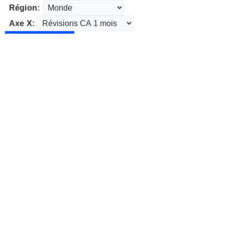
Région:
Axe X: