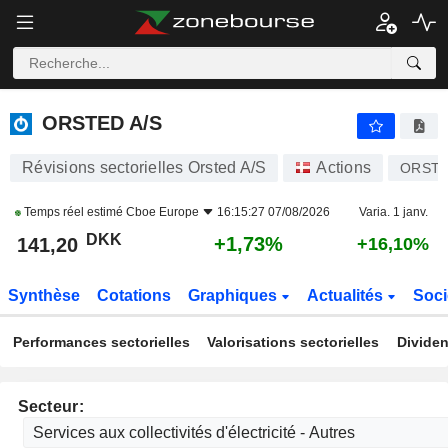
ORSTED A/S
141,20
kr
+1,73%
ORSTED A/S
Révisions sectorielles Orsted A/S
Actions
ORST
Temps réel estimé
Cboe Europe
16:15:27 07/08/2026
Varia. 1 janv.
DKK
+1,73%
141,20
+16,10%
Synthèse
Cotations
Graphiques
Actualités
Soci
Performances sectorielles
Valorisations sectorielles
Dividen
Secteur: