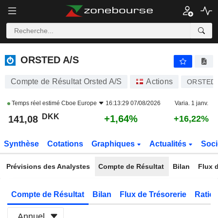
ORSTED A/S
141,08
kr
+1,64%
ORSTED A/S
Compte de Résultat Orsted A/S
Actions
ORSTED
Temps réel estimé
Cboe Europe
16:13:29 07/08/2026
Varia. 1 janv.
DKK
+1,64%
141,08
+16,22%
Synthèse
Cotations
Graphiques
Actualités
Soci
Prévisions des Analystes
Compte de Résultat
Bilan
Flux d
Compte de Résultat
Bilan
Flux de Trésorerie
Ratios
Annuel