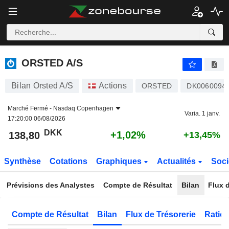
ORSTED A/S
138,80
kr
+1,02%
ORSTED A/S
Bilan Orsted A/S
Actions
ORSTED
DK0060094
Marché Fermé -
Nasdaq Copenhagen
Varia. 1 janv.
17:20:00 06/08/2026
DKK
+1,02%
138,80
+13,45%
Synthèse
Cotations
Graphiques
Actualités
Soci
Prévisions des Analystes
Compte de Résultat
Bilan
Flux d
Compte de Résultat
Bilan
Flux de Trésorerie
Ratios