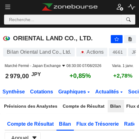
ORIENTAL LAND CO., LTD.
2 979,00
¥
+0,85%
ORIENTAL LAND CO., LTD.
Bilan Oriental Land Co., Ltd.
Actions
4661
JP
Marché Fermé -
Japan Exchange
08:30:00 07/08/2026
Varia. 1 janv.
JPY
+0,85%
2 979,00
+2,78%
Synthèse
Cotations
Graphiques
Actualités
Soci
Prévisions des Analystes
Compte de Résultat
Bilan
Flux d
Compte de Résultat
Bilan
Flux de Trésorerie
Ratios
Annuel