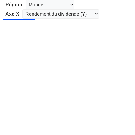
Région:
Axe X: