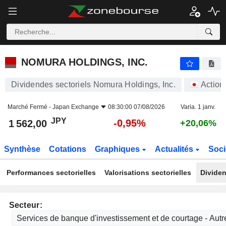
NOMURA HOLDINGS, INC.
1 562,00
¥
-0,95%
NOMURA HOLDINGS, INC.
Dividendes sectoriels Nomura Holdings, Inc.
Action
Marché Fermé -
Japan Exchange
08:30:00 07/08/2026
Varia. 1 janv.
JPY
-0,95%
1 562,00
+20,06%
Synthèse
Cotations
Graphiques
Actualités
Soci
Performances sectorielles
Valorisations sectorielles
Dividen
Secteur: