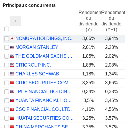
Principaux concurrents
Rendement
Rendement
du
du
dividende
dividende
(Y)
(Y+1)
NOMURA HOLDINGS, INC.
3,66%
3,94%
MORGAN STANLEY
2,01%
2,23%
THE GOLDMAN SACHS GROUP, INC.
1,85%
2,02%
CITIGROUP INC.
1,88%
2,08%
CHARLES SCHWAB
1,18%
1,34%
CITIC SECURITIES COMPANY LIMITED
3,35%
3,66%
LPL FINANCIAL HOLDINGS INC.
0,34%
0,38%
YUANTA FINANCIAL HOLDING CO., LTD.
3,5%
3,45%
CSC FINANCIAL CO., LTD.
4,16%
4,56%
HUATAI SECURITIES CO., LTD.
3,25%
3,57%
CHINA MERCHANTS SECURITIES CO., LTD.
3,35%
3,57%