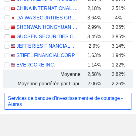
CHINA INTERNATIONAL CAPITAL CORPORATION LIMITED
2,18%
2,51%
DAIWA SECURITIES GROUP INC.
3,64%
4%
SHENWAN HONGYUAN GROUP CO., LTD.
2,99%
3,25%
GUOSEN SECURITIES CO., LTD.
3,45%
3,85%
JEFFERIES FINANCIAL GROUP INC.
2,9%
3,14%
STIFEL FINANCIAL CORP.
1,63%
1,94%
EVERCORE INC.
1,14%
1,22%
Moyenne
2,58%
2,82%
Moyenne pondérée par Capi.
2,06%
2,26%
Services de banque d'investissement et de courtage -
Autres