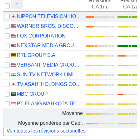
Révisions
Révision
CA 1m.
CA 1an
NIPPON TELEVISION HOLDINGS, INC.
WARNER BROS. DISCOVERY, INC.
FOX CORPORATION
NEXSTAR MEDIA GROUP, INC.
RTL GROUP S.A.
VERSANT MEDIA GROUP, INC.
SUN TV NETWORK LIMITED
TV ASAHI HOLDINGS CORPORATION
MBC GROUP
PT ELANG MAHKOTA TEKNOLOGI TBK
Moyenne
Moyenne pondérée par Capi.
Voir toutes les révisions sectorielles