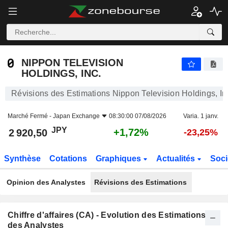
NIPPON TELEVISION HOLDINGS, INC.
2 920,50
¥
+1,72%
NIPPON TELEVISION
HOLDINGS, INC.
Révisions des Estimations Nippon Television Holdings, In
Marché Fermé -
Japan Exchange
08:30:00 07/08/2026
Varia. 1 janv.
JPY
+1,72%
2 920,50
-23,25%
Synthèse
Cotations
Graphiques
Actualités
Soci
Opinion des Analystes
Révisions des Estimations
Chiffre d'affaires (CA) - Evolution des Estimations
des Analystes